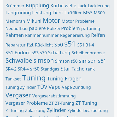
Kupplung
Kurbelwelle
Krümmer
Lack
Lackierung
Langtuning
Leistung
Licht
M53
Luftfilter
M500
Motor
Mikuni
Membran
Motor Probleme
papiere
Problem
Neuaufbau
Polizei
pz tuning
Rahmen
Reifen
Rahmennummer
Regenerierung
s51
S50
Rzt
Reparatur
Rücklicht
S51 B1-4
S51 Enduro
Schaltung
s53
s70
Scheibenbremse
Schwalbe
simson
simson s51
Simson s50
Star
sr50
Tacho
SR4-2
SR4-4
Standgas
tank
Tuning
Tuning.Fragen
Tankset
TÜV
Vape
Tuning Zylinder
Vape Zündung
Vergaser
Vergaserabstimmung
Vergaser Probleme
ZT Tuning
ZT
ZT-Tuning
Zylinder
ZTTuning
Zulassung
Zylinderbearbeitung