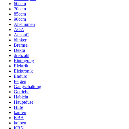
60ccm
70ccm
85ccm
90ccm
Abstimmen
AOA
Auspuff
blinker
Bremse
Dekra
drehzahl
Eintragung
Elektrik
Elektronik
Enduro
Felgen
Gangschaltung
Getriebe
Habicht
Hauptdüse
Hilfe
kaufen
KBA
kolben
KR51