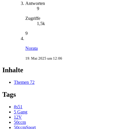
Antworten
9
Zugriffe
1,5k
9
Norata
19. Mai 2025 um 12:06
Inhalte
Themen
72
Tags
#s51
5 Gang
12V
50ccm
50ccmSport