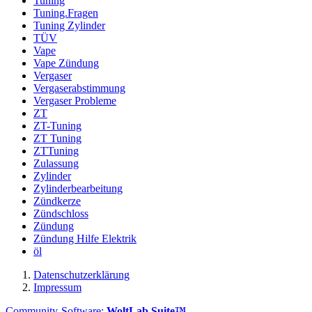
Tuning
Tuning.Fragen
Tuning Zylinder
TÜV
Vape
Vape Zündung
Vergaser
Vergaserabstimmung
Vergaser Probleme
ZT
ZT-Tuning
ZT Tuning
ZTTuning
Zulassung
Zylinder
Zylinderbearbeitung
Zündkerze
Zündschloss
Zündung
Zündung Hilfe Elektrik
öl
Datenschutzerklärung
Impressum
Community-Software:
WoltLab Suite™