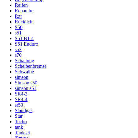
Reifen
Reparatur
Rzt
Rücklicht
S50
s51
S51 B1-4
S51 Enduro
s53
s70
Schaltung
Scheibenbremse
Schwalbe
simson
Simson s50
simson s51
SR4-2
SR4-4
sr50
Standgas
Star
Tacho
tank
Tankset