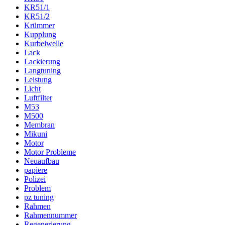
KR51/1
KR51/2
Krümmer
Kupplung
Kurbelwelle
Lack
Lackierung
Langtuning
Leistung
Licht
Luftfilter
M53
M500
Membran
Mikuni
Motor
Motor Probleme
Neuaufbau
papiere
Polizei
Problem
pz tuning
Rahmen
Rahmennummer
Regenerierung