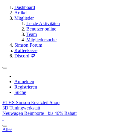
Dashboard
Artikel
Mitglieder
Letzte Aktivitäten
Benutzer online
Team
Mitgliedersuche
Simson Forum
Kaffeekasse
Discord 💬
Anmelden
Registrieren
Suche
ETHS Simson Ersatzteil Shop
3D Tuningwerkstatt
Neuwagen Reimporte - bis 46% Rabatt
Alles