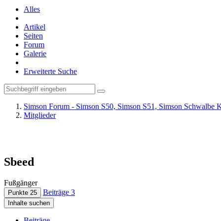
Alles
Artikel
Seiten
Forum
Galerie
Erweiterte Suche
Simson Forum - Simson S50, Simson S51, Simson Schwalbe K
Mitglieder
Sbeed
Fußgänger
Beiträge
3
Punkte
25
Inhalte suchen
Beiträge