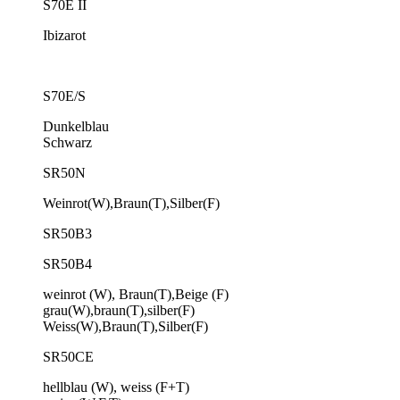
S70E II
Ibizarot
S70E/S
Dunkelblau
Schwarz
SR50N
Weinrot(W),Braun(T),Silber(F)
SR50B3
SR50B4
weinrot (W), Braun(T),Beige (F)
grau(W),braun(T),silber(F)
Weiss(W),Braun(T),Silber(F)
SR50CE
hellblau (W), weiss (F+T)