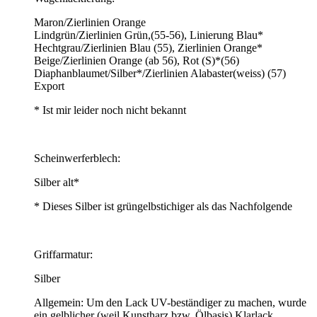
Maron/Zierlinien Orange
Lindgrün/Zierlinien Grün,(55-56), Linierung Blau*
Hechtgrau/Zierlinien Blau (55), Zierlinien Orange*
Beige/Zierlinien Orange (ab 56), Rot (S)*(56)
Diaphanblaumet/Silber*/Zierlinien Alabaster(weiss) (57)
Export
* Ist mir leider noch nicht bekannt
Scheinwerferblech:
Silber alt*
* Dieses Silber ist grüngelbstichiger als das Nachfolgende
Griffarmatur:
Silber
Allgemein: Um den Lack UV-beständiger zu machen, wurde
ein gelblicher (weil Kunstharz bzw. Ölbasis) Klarlack