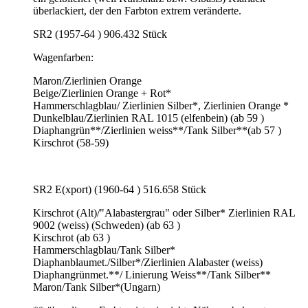
überlackiert, der den Farbton extrem veränderte.
SR2 (1957-64 ) 906.432 Stück
Wagenfarben:
Maron/Zierlinien Orange
Beige/Zierlinien Orange + Rot*
Hammerschlagblau/ Zierlinien Silber*, Zierlinien Orange *
Dunkelblau/Zierlinien RAL 1015 (elfenbein) (ab 59 )
Diaphangrün**/Zierlinien weiss**/Tank Silber**(ab 57 )
Kirschrot (58-59)
SR2 E(xport) (1960-64 ) 516.658 Stück
Kirschrot (Alt)/"Alabastergrau" oder Silber* Zierlinien RAL
9002 (weiss) (Schweden) (ab 63 )
Kirschrot (ab 63 )
Hammerschlagblau/Tank Silber*
Diaphanblaumet./Silber*/Zierlinien Alabaster (weiss)
Diaphangrünmet.**/ Linierung Weiss**/Tank Silber**
Maron/Tank Silber*(Ungarn)