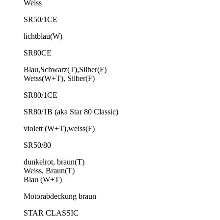
Weiss
SR50/1CE
lichtblau(W)
SR80CE
Blau,Schwarz(T),Silber(F)
Weiss(W+T), Silber(F)
SR80/1CE
SR80/1B (aka Star 80 Classic)
violett (W+T),weiss(F)
SR50/80
dunkelrot, braun(T)
Weiss, Braun(T)
Blau (W+T)
Motorabdeckung braun
STAR CLASSIC