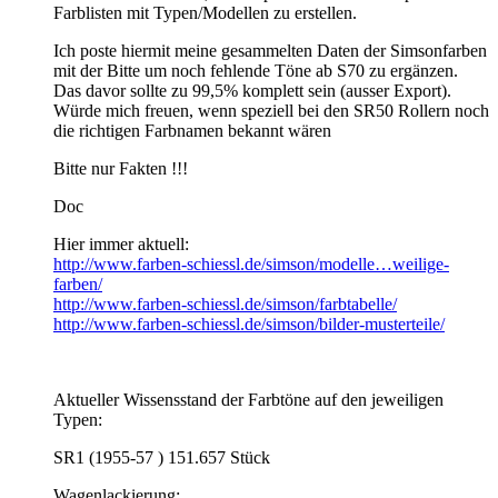
Farblisten mit Typen/Modellen zu erstellen.
Ich poste hiermit meine gesammelten Daten der Simsonfarben
mit der Bitte um noch fehlende Töne ab S70 zu ergänzen.
Das davor sollte zu 99,5% komplett sein (ausser Export).
Würde mich freuen, wenn speziell bei den SR50 Rollern noch
die richtigen Farbnamen bekannt wären
Bitte nur Fakten !!!
Doc
Hier immer aktuell:
http://www.farben-schiessl.de/simson/modelle…weilige-
farben/
http://www.farben-schiessl.de/simson/farbtabelle/
http://www.farben-schiessl.de/simson/bilder-musterteile/
Aktueller Wissensstand der Farbtöne auf den jeweiligen
Typen:
SR1 (1955-57 ) 151.657 Stück
Wagenlackierung: