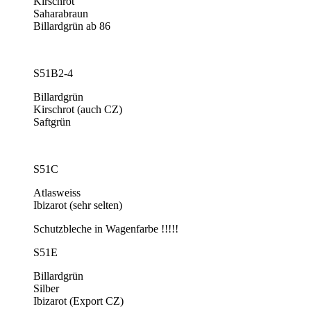
Kirschrot
Saharabraun
Billardgrün ab 86
S51B2-4
Billardgrün
Kirschrot (auch CZ)
Saftgrün
S51C
Atlasweiss
Ibizarot (sehr selten)
Schutzbleche in Wagenfarbe !!!!!
S51E
Billardgrün
Silber
Ibizarot (Export CZ)