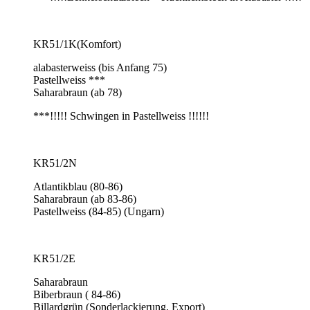
KR51/1K(Komfort)
alabasterweiss (bis Anfang 75)
Pastellweiss ***
Saharabraun (ab 78)
***!!!!! Schwingen in Pastellweiss !!!!!!
KR51/2N
Atlantikblau (80-86)
Saharabraun (ab 83-86)
Pastellweiss (84-85) (Ungarn)
KR51/2E
Saharabraun
Biberbraun ( 84-86)
Billardgrün (Sonderlackierung, Export)