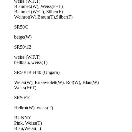
weiss (W,F,T)
Blaumet.(W), Weiss(F+T)
Blaumet.(W+T), Silber(F)
Weinrot(W),Braun(T),Silber(F)
SR50C
beige(W)
SR50/1B
weiss (W,F,T)
hellblau, weiss(T)
SR50/1B-H40 (Ungarn)
Weiss(W), Erikaviolett(W), Rot(W), Blau(W)
Weiss(F+T)
SR50/1C
Hellrot(W), weiss(T)
BUNNY
Pink, Weiss(T)
Blau,Weiss(T)