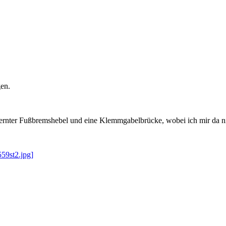
en.
fernter Fußbremshebel und eine Klemmgabelbrücke, wobei ich mir da nic
559st2.jpg]