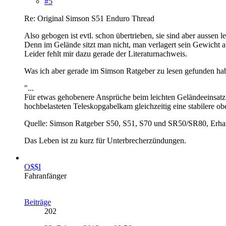
#5
Re: Original Simson S51 Enduro Thread
Also gebogen ist evtl. schon übertrieben, sie sind aber aussen 
Denn im Gelände sitzt man nicht, man verlagert sein Gewicht a
Leider fehlt mir dazu gerade der Literaturnachweis.
Was ich aber gerade im Simson Ratgeber zu lesen gefunden hab
"...
Für etwas gehobenere Ansprüche beim leichten Geländeeinsatz g
hochbelasteten Teleskopgabelkam gleichzeitig eine stabilere
Quelle: Simson Ratgeber S50, S51, S70 und SR50/SR80, Erh
Das Leben ist zu kurz für Unterbrecherzündungen.
O$$I
Fahranfänger
Beiträge
202