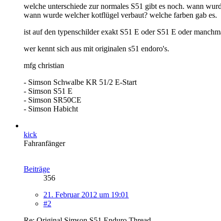
welche unterschiede zur normales S51 gibt es noch. wann wur
wann wurde welcher kotflügel verbaut? welche farben gab es.
ist auf den typenschilder exakt S51 E oder S51 E oder manchmal
wer kennt sich aus mit originalen s51 endoro's.
mfg christian
- Simson Schwalbe KR 51/2 E-Start
- Simson S51 E
- Simson SR50CE
- Simson Habicht
kick
Fahranfänger
Beiträge
356
21. Februar 2012 um 19:01
#2
Re: Original Simson S51 Enduro Thread