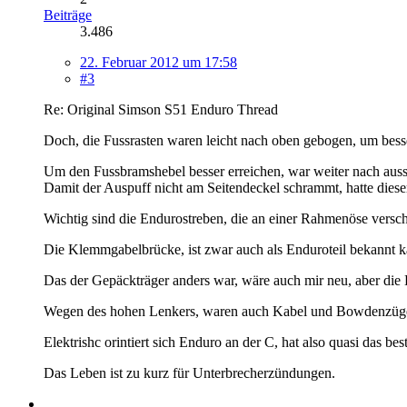
Beiträge
3.486
22. Februar 2012 um 17:58
#3
Re: Original Simson S51 Enduro Thread
Doch, die Fussrasten waren leicht nach oben gebogen, um bess
Um den Fussbramshebel besser erreichen, war weiter nach auss
Damit der Auspuff nicht am Seitendeckel schrammt, hatte diese
Wichtig sind die Endurostreben, die an einer Rahmenöse versc
Die Klemmgabelbrücke, ist zwar auch als Enduroteil bekannt k
Das der Gepäckträger anders war, wäre auch mir neu, aber die
Wegen des hohen Lenkers, waren auch Kabel und Bowdenzüge
Elektrishc orintiert sich Enduro an der C, hat also quasi das 
Das Leben ist zu kurz für Unterbrecherzündungen.