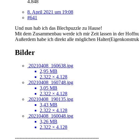
4.848
8. April 2021 um 19:08
#641
Und nun hab ich das Blechpuzzle zu Hause!
Mit dem Zusammenbau werde ich mir Zeit lassen in der Hoffnung
Außerdem habe ich direkt alle möglichen Halter(Eigenkonstrukt
Bilder
20210408_160638.jpg
2,95 MB
2.322 × 4.128
20210408_160748.jpg
3,05 MB
2.322 × 4.128
20210408_190135.jpg
3,43 MB
2.322 × 4.128
20210408_160048.jpg
3,26 MB
2.322 × 4.128
------------------------------------------------------