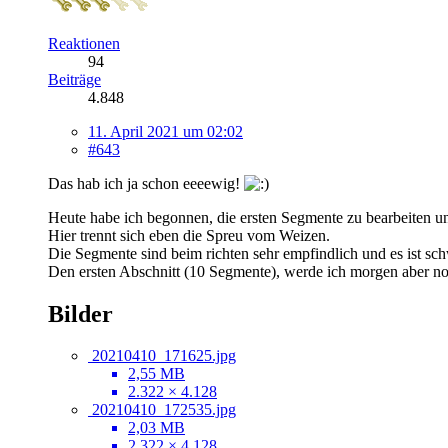
Reaktionen
94
Beiträge
4.848
11. April 2021 um 02:02
#643
Das hab ich ja schon eeeewig!
Heute habe ich begonnen, die ersten Segmente zu bearbeiten u
Hier trennt sich eben die Spreu vom Weizen.
Die Segmente sind beim richten sehr empfindlich und es ist sc
Den ersten Abschnitt (10 Segmente), werde ich morgen aber n
Bilder
20210410_171625.jpg
2,55 MB
2.322 × 4.128
20210410_172535.jpg
2,03 MB
2.322 × 4.128