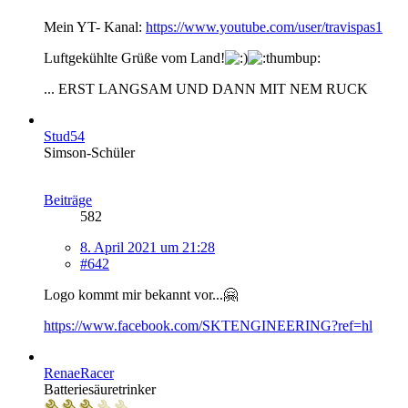
Mein YT- Kanal:
https://www.youtube.com/user/travispas1
Luftgekühlte Grüße vom Land!
... ERST LANGSAM UND DANN MIT NEM RUCK
Stud54
Simson-Schüler
Beiträge
582
8. April 2021 um 21:28
#642
Logo kommt mir bekannt vor...🤗
https://www.facebook.com/SKTENGINEERING?ref=hl
RenaeRacer
Batteriesäuretrinker