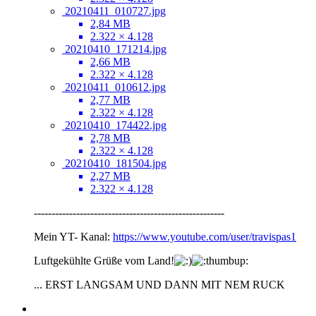
20210411_010727.jpg
2,84 MB
2.322 × 4.128
20210410_171214.jpg
2,66 MB
2.322 × 4.128
20210411_010612.jpg
2,77 MB
2.322 × 4.128
20210410_174422.jpg
2,78 MB
2.322 × 4.128
20210410_181504.jpg
2,27 MB
2.322 × 4.128
------------------------------------------------------
Mein YT- Kanal:
https://www.youtube.com/user/travispas1
Luftgekühlte Grüße vom Land!
... ERST LANGSAM UND DANN MIT NEM RUCK