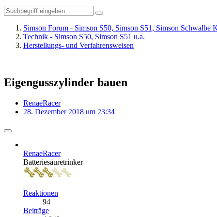
Simson Forum - Simson S50, Simson S51, Simson Schwalbe K
Technik - Simson S50, Simson S51 u.a.
Herstellungs- und Verfahrensweisen
Eigengusszylinder bauen
RenaeRacer
28. Dezember 2018 um 23:34
RenaeRacer
Batteriesäuretrinker
Reaktionen
94
Beiträge