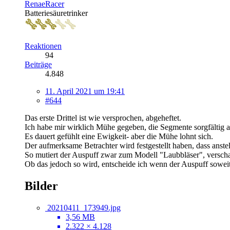
RenaeRacer
Batteriesäuretrinker
Reaktionen
94
Beiträge
4.848
11. April 2021 um 19:41
#644
Das erste Drittel ist wie versprochen, abgeheftet.
Ich habe mir wirklich Mühe gegeben, die Segmente sorgfältig a
Es dauert gefühlt eine Ewigkeit- aber die Mühe lohnt sich.
Der aufmerksame Betrachter wird festgestellt haben, dass anste
So mutiert der Auspuff zwar zum Modell "Laubbläser", verscha
Ob das jedoch so wird, entscheide ich wenn der Auspuff soweit 
Bilder
20210411_173949.jpg
3,56 MB
2.322 × 4.128