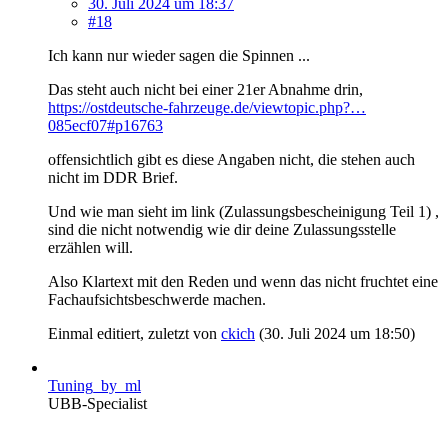
30. Juli 2024 um 18:37
#18
Ich kann nur wieder sagen die Spinnen ...
Das steht auch nicht bei einer 21er Abnahme drin,
https://ostdeutsche-fahrzeuge.de/viewtopic.php?…
085ecf07#p16763
offensichtlich gibt es diese Angaben nicht, die stehen auch
nicht im DDR Brief.
Und wie man sieht im link (Zulassungsbescheinigung Teil 1) ,
sind die nicht notwendig wie dir deine Zulassungsstelle
erzählen will.
Also Klartext mit den Reden und wenn das nicht fruchtet eine
Fachaufsichtsbeschwerde machen.
Einmal editiert, zuletzt von
ckich
(
30. Juli 2024 um 18:50
)
Tuning_by_ml
UBB-Specialist