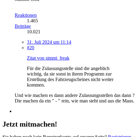
Reaktionen
1.465
Beiträge
10.021
31. Juli 2024 um 11:14
#20
Zitat von simmi_freak
Für die Zulassungsstelle sind die angeblich
wichtig, da sie sonst in ihrem Programm zur
Erstellung des Fahrzeugscheines nicht weiter
kommen.
Und wie machen es dann andere Zulassungsstellen das dann ?
Die machen da ein " - " rein, wie man sieht und aus die Maus.
Jetzt mitmachen!
Sie haben noch kein Benutzerkonto auf unserer Seite?
Registrieren