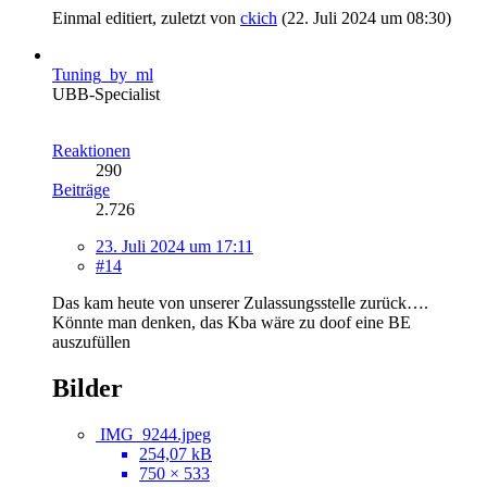
Einmal editiert, zuletzt von
ckich
(
22. Juli 2024 um 08:30
)
Tuning_by_ml
UBB-Specialist
Reaktionen
290
Beiträge
2.726
23. Juli 2024 um 17:11
#14
Das kam heute von unserer Zulassungsstelle zurück….
Könnte man denken, das Kba wäre zu doof eine BE
auszufüllen
Bilder
IMG_9244.jpeg
254,07 kB
750 × 533