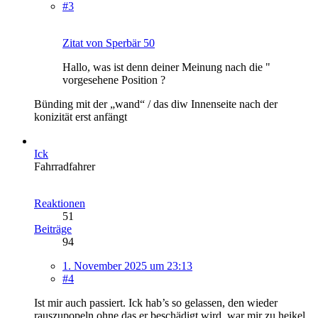
#3
Zitat von Sperbär 50
Hallo, was ist denn deiner Meinung nach die "
vorgesehene Position ?
Bünding mit der „wand“ / das diw Innenseite nach der
konizität erst anfängt
Ick
Fahrradfahrer
Reaktionen
51
Beiträge
94
1. November 2025 um 23:13
#4
Ist mir auch passiert. Ick hab’s so gelassen, den wieder
rauszupopeln ohne das er beschädigt wird, war mir zu heikel .