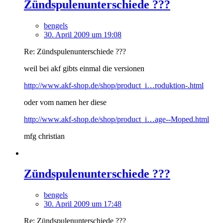
Zündspulenunterschiede ???
bengels
30. April 2009 um 19:08
Re: Zündspulenunterschiede ???
weil bei akf gibts einmal die versionen
http://www.akf-shop.de/shop/product_i…roduktion-.html
oder vom namen her diese
http://www.akf-shop.de/shop/product_i…age--Moped.html
mfg christian
Zündspulenunterschiede ???
bengels
30. April 2009 um 17:48
Re: Zündspulenunterschiede ???