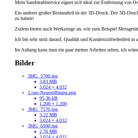
Mein Sandstrahlservice eignet sich ideal zur Entfernung von 
Ein anderer großer Bestandteil ist der 3D-Druck. Der 3D-Druck-S
zu haben!
Zudem bieten auch Werkzeuge an, wie zum Beispiel Messgeräte 
Ich bin sehr stolz darauf, Qualität und Kundenzufriedenheit in 
Im Anhang kann man ein paar meiner Arbeiten sehen, ich wün
Bilder
IMG_5700.jpg
3,83 MB
3.024 × 4.032
Logo Neueröffnung.png
95,36 kB
1.200 × 1.200
IMG_7570.jpg
3,22 MB
3.024 × 4.032
IMG_6590.jpg
2,76 MB
3.024 × 4.032