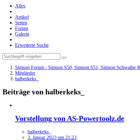
Alles
Artikel
Seiten
Forum
Galerie
Erweiterte Suche
Simson Forum - Simson S50, Simson S51, Simson Schwalbe K
Mitglieder
halberkeks_
Beiträge von halberkeks_
Vorstellung von AS-Powertoolz.de
halberkeks_
3. Januar 2023 um 21:23