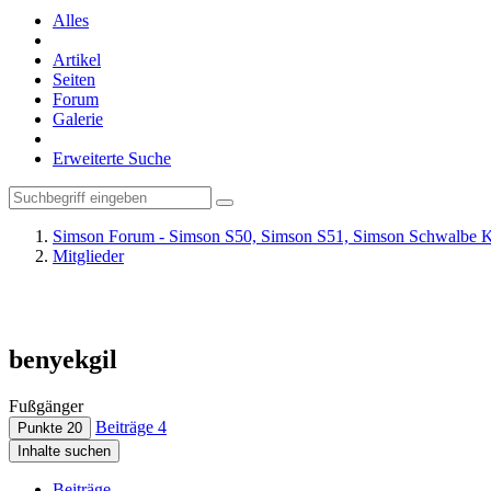
Alles
Artikel
Seiten
Forum
Galerie
Erweiterte Suche
Simson Forum - Simson S50, Simson S51, Simson Schwalbe K
Mitglieder
benyekgil
Fußgänger
Beiträge
4
Punkte
20
Inhalte suchen
Beiträge