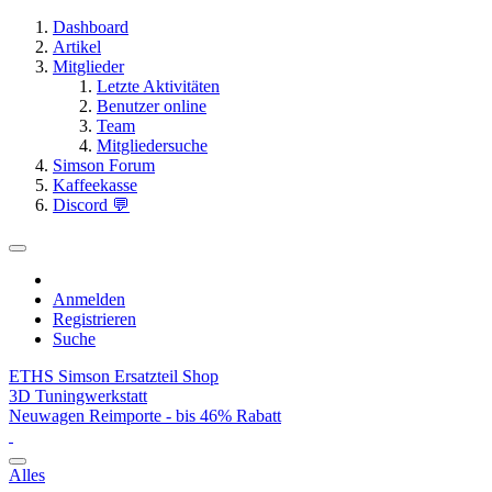
Dashboard
Artikel
Mitglieder
Letzte Aktivitäten
Benutzer online
Team
Mitgliedersuche
Simson Forum
Kaffeekasse
Discord 💬
Anmelden
Registrieren
Suche
ETHS Simson Ersatzteil Shop
3D Tuningwerkstatt
Neuwagen Reimporte - bis 46% Rabatt
Alles