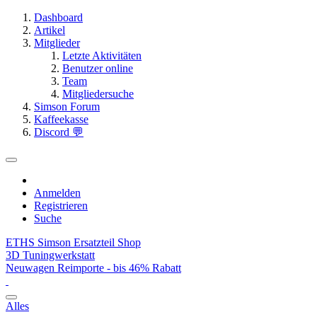
Dashboard
Artikel
Mitglieder
Letzte Aktivitäten
Benutzer online
Team
Mitgliedersuche
Simson Forum
Kaffeekasse
Discord 💬
Anmelden
Registrieren
Suche
ETHS Simson Ersatzteil Shop
3D Tuningwerkstatt
Neuwagen Reimporte - bis 46% Rabatt
Alles