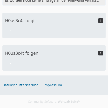
Es wurden noch keine Einträge an der Pinnwand verfasst.
H0us3c4t folgt
1
H0us3c4t folgen
1
Datenschutzerklärung
Impressum
Community-Software:
WoltLab Suite™