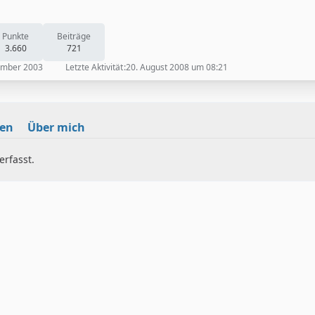
Punkte
Beiträge
3.660
721
ember 2003
Letzte Aktivität
20. August 2008 um 08:21
nen
Über mich
rfasst.