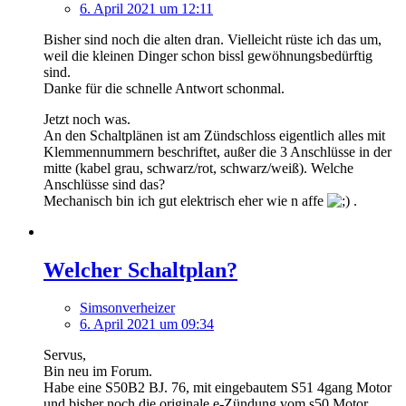
6. April 2021 um 12:11
Bisher sind noch die alten dran. Vielleicht rüste ich das um,
weil die kleinen Dinger schon bissl gewöhnungsbedürftig
sind.
Danke für die schnelle Antwort schonmal.
Jetzt noch was.
An den Schaltplänen ist am Zündschloss eigentlich alles mit
Klemmennummern beschriftet, außer die 3 Anschlüsse in der
mitte (kabel grau, schwarz/rot, schwarz/weiß). Welche
Anschlüsse sind das?
Mechanisch bin ich gut elektrisch eher wie n affe
.
Welcher Schaltplan?
Simsonverheizer
6. April 2021 um 09:34
Servus,
Bin neu im Forum.
Habe eine S50B2 BJ. 76, mit eingebautem S51 4gang Motor
und bisher noch die originale e-Zündung vom s50 Motor.