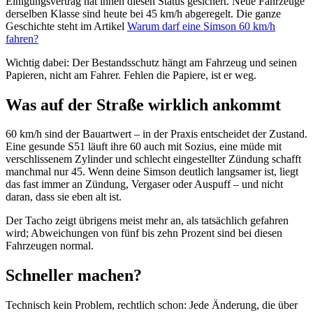
Einigungsvertrag hat ihnen diesen Status gesichert. Neue Fahrzeuge
derselben Klasse sind heute bei 45 km/h abgeregelt. Die ganze
Geschichte steht im Artikel
Warum darf eine Simson 60 km/h
fahren?
Wichtig dabei: Der Bestandsschutz hängt am Fahrzeug und seinen
Papieren, nicht am Fahrer. Fehlen die Papiere, ist er weg.
Was auf der Straße wirklich ankommt
60 km/h sind der Bauartwert – in der Praxis entscheidet der Zustand.
Eine gesunde S51 läuft ihre 60 auch mit Sozius, eine müde mit
verschlissenem Zylinder und schlecht eingestellter Zündung schafft
manchmal nur 45. Wenn deine Simson deutlich langsamer ist, liegt
das fast immer an Zündung, Vergaser oder Auspuff – und nicht
daran, dass sie eben alt ist.
Der Tacho zeigt übrigens meist mehr an, als tatsächlich gefahren
wird; Abweichungen von fünf bis zehn Prozent sind bei diesen
Fahrzeugen normal.
Schneller machen?
Technisch kein Problem, rechtlich schon: Jede Änderung, die über