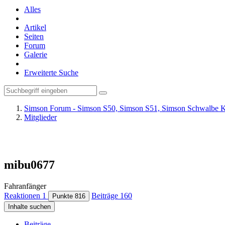
Alles
Artikel
Seiten
Forum
Galerie
Erweiterte Suche
Simson Forum - Simson S50, Simson S51, Simson Schwalbe K
Mitglieder
mibu0677
Fahranfänger
Reaktionen
1
Beiträge
160
Punkte
816
Inhalte suchen
Beiträge