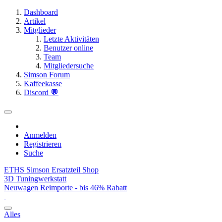
Dashboard
Artikel
Mitglieder
Letzte Aktivitäten
Benutzer online
Team
Mitgliedersuche
Simson Forum
Kaffeekasse
Discord 💬
Anmelden
Registrieren
Suche
ETHS Simson Ersatzteil Shop
3D Tuningwerkstatt
Neuwagen Reimporte - bis 46% Rabatt
Alles