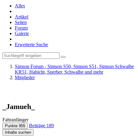
Alles
Artikel
Seiten
Forum
Galerie
Erweiterte Suche
Simson Forum - Simson S50, Simson S51, Simson Schwalbe
KR51, Habicht, Sperber, Schwalbe und mehr
Mitglieder
_Jamueh_
Fahranfänger
Beiträge
189
Punkte
955
Inhalte suchen