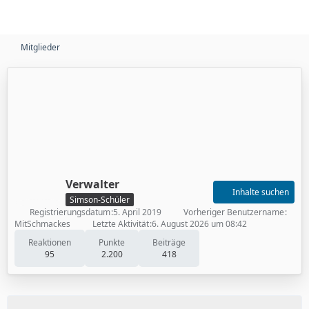
Mitglieder
Verwalter
Inhalte suchen
Simson-Schüler
Registrierungsdatum
5. April 2019
Vorheriger Benutzername
MitSchmackes
Letzte Aktivität
6. August 2026 um 08:42
Reaktionen
Punkte
Beiträge
95
2.200
418