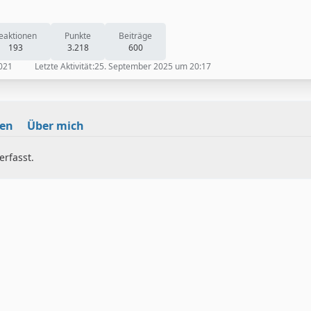
eaktionen
Punkte
Beiträge
193
3.218
600
2021
Letzte Aktivität
25. September 2025 um 20:17
nen
Über mich
rfasst.