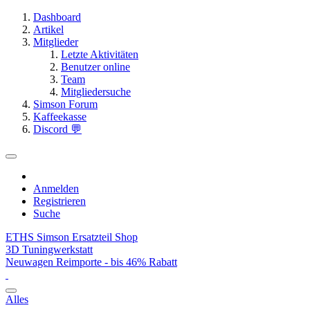
Dashboard
Artikel
Mitglieder
Letzte Aktivitäten
Benutzer online
Team
Mitgliedersuche
Simson Forum
Kaffeekasse
Discord 💬
Anmelden
Registrieren
Suche
ETHS Simson Ersatzteil Shop
3D Tuningwerkstatt
Neuwagen Reimporte - bis 46% Rabatt
Alles