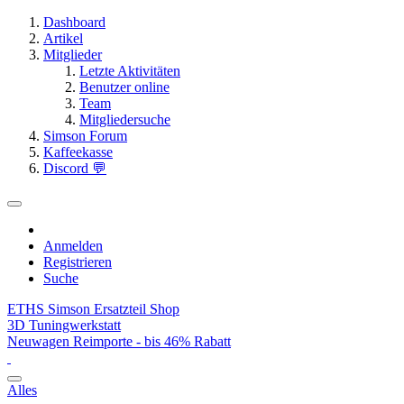
Dashboard
Artikel
Mitglieder
Letzte Aktivitäten
Benutzer online
Team
Mitgliedersuche
Simson Forum
Kaffeekasse
Discord 💬
Anmelden
Registrieren
Suche
ETHS Simson Ersatzteil Shop
3D Tuningwerkstatt
Neuwagen Reimporte - bis 46% Rabatt
Alles