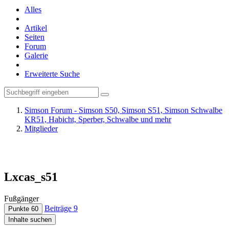
Alles
Artikel
Seiten
Forum
Galerie
Erweiterte Suche
Simson Forum - Simson S50, Simson S51, Simson Schwalbe
KR51, Habicht, Sperber, Schwalbe und mehr
Mitglieder
Lxcas_s51
Fußgänger
Beiträge
9
Punkte
60
Inhalte suchen