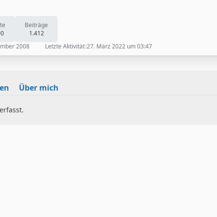
te
Beiträge
00
1.412
ember 2008
Letzte Aktivität
27. März 2022 um 03:47
nen
Über mich
rfasst.