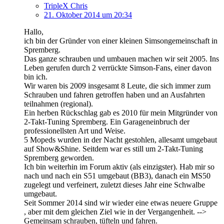
TripleX Chris
21. Oktober 2014 um 20:34
Hallo,
ich bin der Gründer von einer kleinen Simsongemeinschaft in
Spremberg.
Das ganze schrauben und umbauen machen wir seit 2005. Ins
Leben gerufen durch 2 verrückte Simson-Fans, einer davon
bin ich.
Wir waren bis 2009 insgesamt 8 Leute, die sich immer zum
Schrauben und fahren getroffen haben und an Ausfahrten
teilnahmen (regional).
Ein herben Rückschlag gab es 2010 für mein Mitgründer von
2-Takt-Tuning Spremberg. Ein Garageneinbruch der
professionellsten Art und Weise.
5 Mopeds wurden in der Nacht gestohlen, allesamt umgebaut
auf Show&Shine. Seitdem war es still um 2-Takt-Tuning
Spremberg geworden.
Ich bin weiterhin im Forum aktiv (als einzigster). Hab mir so
nach und nach ein S51 umgebaut (BB3), danach ein MS50
zugelegt und verfeinert, zuletzt dieses Jahr eine Schwalbe
umgebaut.
Seit Sommer 2014 sind wir wieder eine etwas neuere Gruppe
, aber mit dem gleichen Ziel wie in der Vergangenheit. -->
Gemeinsam schrauben, tüfteln und fahren.