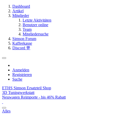
Dashboard
Artikel
Mitglieder
Letzte Aktivitäten
Benutzer online
Team
Mitgliedersuche
Simson Forum
Kaffeekasse
Discord 💬
Anmelden
Registrieren
Suche
ETHS Simson Ersatzteil Shop
3D Tuningwerkstatt
Neuwagen Reimporte - bis 46% Rabatt
Alles