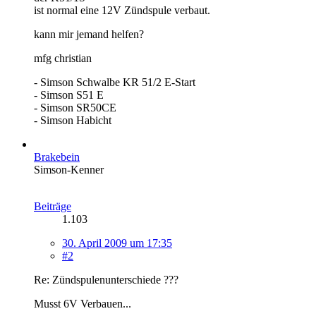
ist normal eine 12V Zündspule verbaut.
kann mir jemand helfen?
mfg christian
- Simson Schwalbe KR 51/2 E-Start
- Simson S51 E
- Simson SR50CE
- Simson Habicht
Brakebein
Simson-Kenner
Beiträge
1.103
30. April 2009 um 17:35
#2
Re: Zündspulenunterschiede ???
Musst 6V Verbauen...