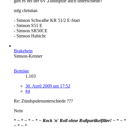
gibt es bei der 6V Zündspule auch unterschiede?
mfg christian
- Simson Schwalbe KR 51/2 E-Start
- Simson S51 E
- Simson SR50CE
- Simson Habicht
Brakebein
Simson-Kenner
Beiträge
1.103
30. April 2009 um 17:52
#4
Re: Zündspulenunterschiede ???
Nein
* ~ * ~ * ~ * ~
Rock 'n' Roll ohne Rußpartikelfilter!
~ * ~ *
~ * ~ *