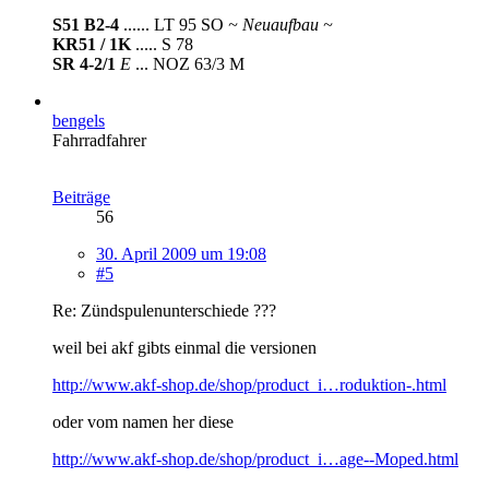
S51 B2-4
...... LT 95 SO
~ Neuaufbau ~
KR51 / 1K
..... S 78
SR 4-2/1
E
... NOZ 63/3 M
bengels
Fahrradfahrer
Beiträge
56
30. April 2009 um 19:08
#5
Re: Zündspulenunterschiede ???
weil bei akf gibts einmal die versionen
http://www.akf-shop.de/shop/product_i…roduktion-.html
oder vom namen her diese
http://www.akf-shop.de/shop/product_i…age--Moped.html