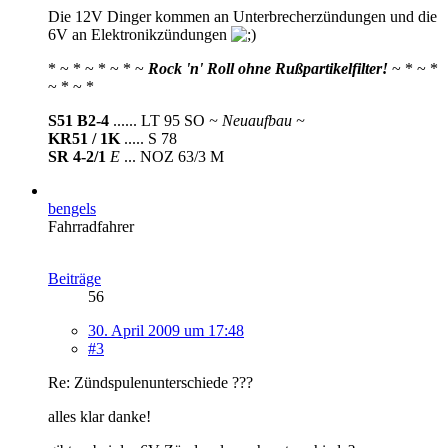
Die 12V Dinger kommen an Unterbrecherzündungen und die
6V an Elektronikzündungen
* ~ * ~ * ~ * ~
Rock 'n' Roll ohne Rußpartikelfilter!
~ * ~ *
~ * ~ *
S51 B2-4
...... LT 95 SO
~ Neuaufbau ~
KR51 / 1K
..... S 78
SR 4-2/1
E
... NOZ 63/3 M
bengels
Fahrradfahrer
Beiträge
56
30. April 2009 um 17:48
#3
Re: Zündspulenunterschiede ???
alles klar danke!