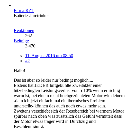
Firma RZT
Batteriesäuretrinker
Reaktionen
262
Beiträge
3.470
11. August 2016 um 08:50
#2
Hallo!
Das ist aber so leider nur bedingt möglich....
Erstens hat JEDER luftgekühlte Zweitakter einen
hitzebedingten Leistungsverlust von 5-10% wenn er richtig
warm ist, bei einem recht hochgezüchteten Motor wie deinem
-dem ich jetzt einfach mal ein thermisches Problem
unterstelle- können das auch noch etwas mehr sein.
Zweitens verschiebt sich der Resobereich bei warmem Motor
spürbar nach oben was zusätzlich das Gefühl vermittelt dass
der Motor etwas träger wird in Durchzug und
Beschleunigung.