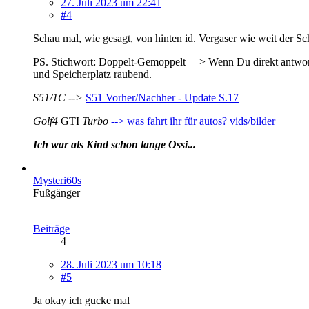
27. Juli 2023 um 22:41
#4
Schau mal, wie gesagt, von hinten id. Vergaser wie weit der S
PS. Stichwort: Doppelt-Gemoppelt —> Wenn Du direkt antwortes
und Speicherplatz raubend.
S51/1C -->
S51 Vorher/Nachher - Update S.17
Golf4
GTI
Turbo
--> was fahrt ihr für autos? vids/bilder
Ich war als Kind schon lange Ossi...
Mysteri60s
Fußgänger
Beiträge
4
28. Juli 2023 um 10:18
#5
Ja okay ich gucke mal