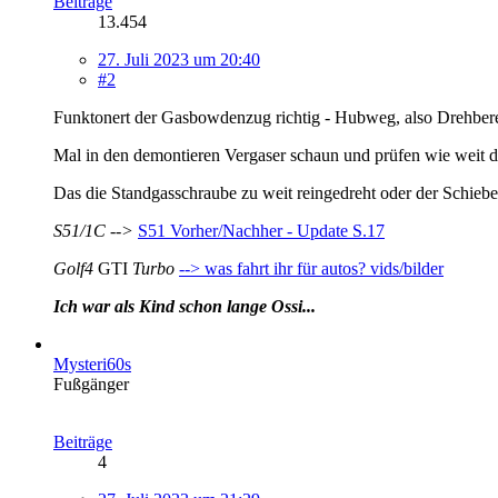
Beiträge
13.454
27. Juli 2023 um 20:40
#2
Funktonert der Gasbowdenzug richtig - Hubweg, also Drehbe
Mal in den demontieren Vergaser schaun und prüfen wie weit d
Das die Standgasschraube zu weit reingedreht oder der Schieber
S51/1C -->
S51 Vorher/Nachher - Update S.17
Golf4
GTI
Turbo
--> was fahrt ihr für autos? vids/bilder
Ich war als Kind schon lange Ossi...
Mysteri60s
Fußgänger
Beiträge
4