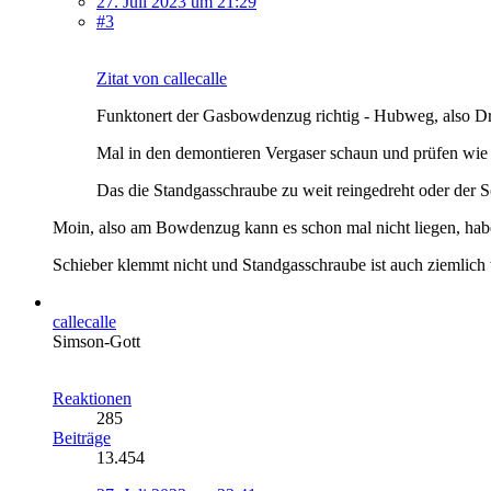
27. Juli 2023 um 21:29
#3
Zitat von callecalle
Funktonert der Gasbowdenzug richtig - Hubweg, also 
Mal in den demontieren Vergaser schaun und prüfen wie 
Das die Standgasschraube zu weit reingedreht oder der S
Moin, also am Bowdenzug kann es schon mal nicht liegen, habe 
Schieber klemmt nicht und Standgasschraube ist auch ziemlich 
callecalle
Simson-Gott
Reaktionen
285
Beiträge
13.454