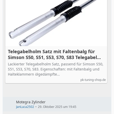
Telegabelholm Satz mit Faltenbalg für
Simson S50, S51, S53, S70, S83 Telegabel
Trommelbremse
Lackierter Telegabelholm Satz, passend für Simson S50,
S51, S53, S70, S83. Eigenschaften: mit Faltenbalg und
Halteklammern ölgedämpfte…
pk-tuning-shop.de
Motegra Zylinder
JanLuca2502
29. Oktober 2025 um 19:45