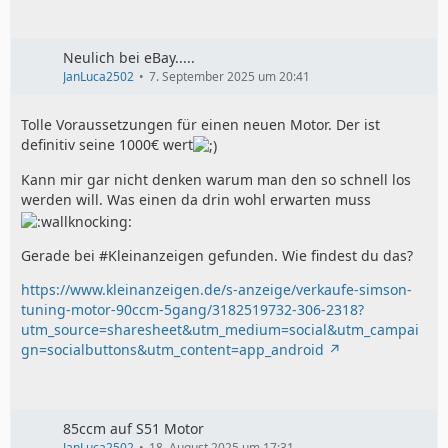
Neulich bei eBay.....
JanLuca2502
7. September 2025 um 20:41
Tolle Voraussetzungen für einen neuen Motor. Der ist
definitiv seine 1000€ wert
Kann mir gar nicht denken warum man den so schnell los
werden will. Was einen da drin wohl erwarten muss
Gerade bei #Kleinanzeigen gefunden. Wie findest du das?
https://www.kleinanzeigen.de/s-anzeige/verkaufe-simson-
tuning-motor-90ccm-5gang/3182519732-306-2318?
utm_source=sharesheet&utm_medium=social&utm_campai
gn=socialbuttons&utm_content=app_android
85ccm auf S51 Motor
JanLuca2502
18. August 2025 um 17:31