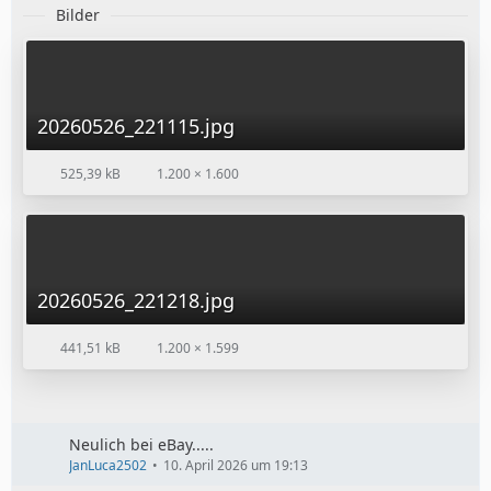
Bilder
20260526_221115.jpg
525,39 kB
1.200 × 1.600
20260526_221218.jpg
441,51 kB
1.200 × 1.599
Neulich bei eBay.....
JanLuca2502
10. April 2026 um 19:13