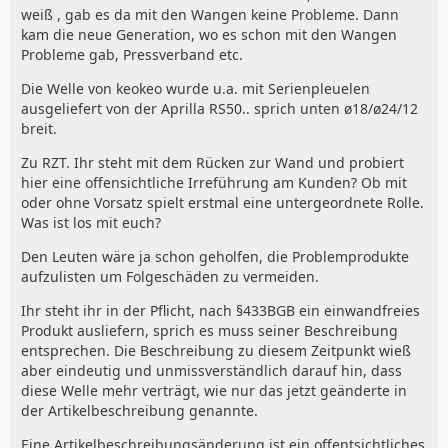
weiß , gab es da mit den Wangen keine Probleme. Dann
Das nackte Pleuelauge wog 32g (Pleuel liegt waagerecht
kam die neue Generation, wo es schon mit den Wangen
und das obere Auge auf der Waage)
Probleme gab, Pressverband etc.
Die Welle von keokeo wurde u.a. mit Serienpleuelen
Mein Kolben/Bolzen/Ringe wogen 158g
ausgeliefert von der Aprilla RS50.. sprich unten ø18/ø24/12
breit.
Zu RZT. Ihr steht mit dem Rücken zur Wand und probiert
hier eine offensichtliche Irreführung am Kunden? Ob mit
Diese Kombination hielt bei mir 20000km bis zur
oder ohne Vorsatz spielt erstmal eine untergeordnete Rolle.
Angstregeneration, es war kein vorzeitiger Schaden.
Was ist los mit euch?
12-13 PS am Rad waren das bei 6800RPM
Den Leuten wäre ja schon geholfen, die Problemprodukte
aufzulisten um Folgeschäden zu vermeiden.
Im Fahrbetrieb wurden die Gänge bis 7500 gedreht, auf
Ihr steht ihr in der Pflicht, nach §433BGB ein einwandfreies
der Autobahn Stundenlang bei 7000
Produkt ausliefern, sprich es muss seiner Beschreibung
entsprechen. Die Beschreibung zu diesem Zeitpunkt wieß
aber eindeutig und unmissverständlich darauf hin, dass
diese Welle mehr verträgt, wie nur das jetzt geänderte in
der Artikelbeschreibung genannte.
Die Welle wurde von mir händisch auf ein
Wuchtverhältnis von ca 60% bearbeitet.
Eine Artikelbeschreibungsänderung ist ein offentsichtliches