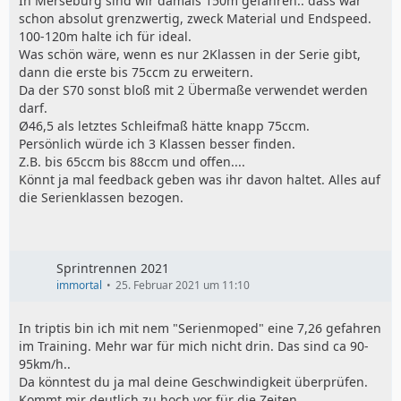
In Merseburg sind wir damals 150m gefahren.. dass war
schon absolut grenzwertig, zweck Material und Endspeed.
100-120m halte ich für ideal.
Was schön wäre, wenn es nur 2Klassen in der Serie gibt,
dann die erste bis 75ccm zu erweitern.
Da der S70 sonst bloß mit 2 Übermaße verwendet werden
darf.
Ø46,5 als letztes Schleifmaß hätte knapp 75ccm.
Persönlich würde ich 3 Klassen besser finden.
Z.B. bis 65ccm bis 88ccm und offen....
Könnt ja mal feedback geben was ihr davon haltet. Alles auf
die Serienklassen bezogen.
Sprintrennen 2021
immortal
25. Februar 2021 um 11:10
In triptis bin ich mit nem "Serienmoped" eine 7,26 gefahren
im Training. Mehr war für mich nicht drin. Das sind ca 90-
95km/h..
Da könntest du ja mal deine Geschwindigkeit überprüfen.
Kommt mir deutlich zu hoch vor für die Zeiten.