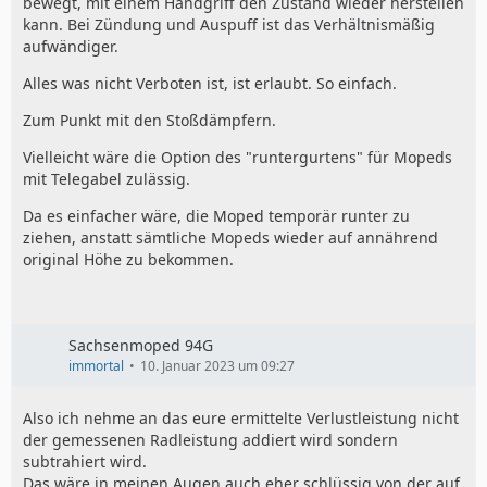
bewegt, mit einem Handgriff den Zustand wieder herstellen
kann. Bei Zündung und Auspuff ist das Verhältnismäßig
aufwändiger.
Alles was nicht Verboten ist, ist erlaubt. So einfach.
Zum Punkt mit den Stoßdämpfern.
Vielleicht wäre die Option des "runtergurtens" für Mopeds
mit Telegabel zulässig.
Da es einfacher wäre, die Moped temporär runter zu
ziehen, anstatt sämtliche Mopeds wieder auf annährend
original Höhe zu bekommen.
Sachsenmoped 94G
immortal
10. Januar 2023 um 09:27
Also ich nehme an das eure ermittelte Verlustleistung nicht
der gemessenen Radleistung addiert wird sondern
subtrahiert wird.
Das wäre in meinen Augen auch eher schlüssig von der auf