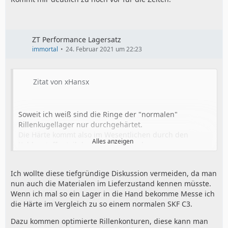
ZT Performance Lagersatz
immortal
24. Februar 2021 um 22:23
Zitat von xHansx
Soweit ich weiß sind die Ringe der "normalen"
Rillenkugellager nur durchgehärtet.
Die Härte kommt also im Wesentlichen durch den
Alles anzeigen
Kohlenstoffanteil des Stahls zustande.
Laut Beschreibung sind die Lager von
ZT/Venandi/Ost2Rad nitriert.
Die Einengung der C3-Toleranz ist auch nicht schlecht,
Ich wollte diese tiefgründige Diskussion vermeiden, da man
Ich gehe davon aus, dass sie ebenfalls durchgehärtet
da die Toleranzfelder der Lagerluftklassen laut Norm
nun auch die Materialen im Lieferzustand kennen müsste.
sind und im Anschluss zusätzlich noch nitriert werden
sehr breit sind.
Wenn ich mal so ein Lager in die Hand bekomme Messe ich
(vor dem Schleifen/Polieren).
die Härte im Vergleich zu so einem normalen SKF C3.
Durch den Eintrag von Stickstoff lässt sich somit die
Ob man beides nun in einem Simsonmotor (stino oder
Oberflächenhärte noch weiter steigern (mehr HRC).
Dazu kommen optimierte Rillenkonturen, diese kann man
mäßig getunt) braucht, wage ich zu bezweifeln.
Auch bekommt der Stahl durch das Nitrieren bessere