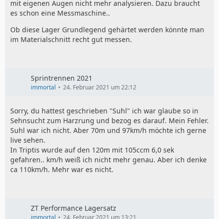
mit eigenen Augen nicht mehr analysieren. Dazu braucht
tribologische Eigenschaften (Reibung, Verschleiß).
es schon eine Messmaschine..
In der Summe bekommt man ein Lager was eine höhere
Trotzdem schön, dass es sowas gibt.
Tragfähigkeit, weniger Verschleiß und etwas weniger
Ob diese Lager Grundlegend gehärtet werden könnte man
Reibung hat.
im Materialschnitt recht gut messen.
Sprintrennen 2021
immortal
24. Februar 2021 um 22:12
Sorry, du hattest geschrieben "Suhl" ich war glaube so in
Sehnsucht zum Harzrung und bezog es darauf. Mein Fehler.
Suhl war ich nicht. Aber 70m und 97km/h möchte ich gerne
live sehen.
In Triptis wurde auf den 120m mit 105ccm 6,0 sek
gefahren.. km/h weiß ich nicht mehr genau. Aber ich denke
ca 110km/h. Mehr war es nicht.
ZT Performance Lagersatz
immortal
24. Februar 2021 um 13:21