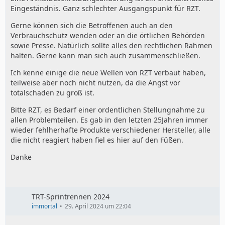
Eingeständnis. Ganz schlechter Ausgangspunkt für RZT.
Gerne können sich die Betroffenen auch an den
Verbrauchschutz wenden oder an die örtlichen Behörden
Da hier nach haltbaren Grenzwerten gefragt wurde.
sowie Presse. Natürlich sollte alles den rechtlichen Rahmen
halten. Gerne kann man sich auch zusammenschließen.
Ich kenne einige die neue Wellen von RZT verbaut haben,
teilweise aber noch nicht nutzen, da die Angst vor
Edit: Die Welle wurde 3x bisher regeneriert.
totalschaden zu groß ist.
Bitte RZT, es Bedarf einer ordentlichen Stellungnahme zu
1. Welle gekauft und 20000km gefahren
allen Problemteilen. Es gab in den letzten 25Jahren immer
wieder fehlherhafte Produkte verschiedener Hersteller, alle
die nicht reagiert haben fiel es hier auf den Füßen.
2. Regeneriert und 7000km gefahren (ZZP war
außerirdisch und ist gesprungen, ganz böse, daher
Danke
regeneriert wieder
3. Regeneriert und 20000km gefahren, spätestens hier
wurde das hier besprochene Pleuel verbaut
TRT-Sprintrennen 2024
immortal
29. April 2024 um 22:04
4. Regeneriert und fährt seitdem weiter.