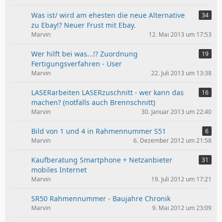
Was ist/ wird am ehesten die neue Alternative
34
zu Ebay!? Neuer Frust mit Ebay.
Marvin
12. Mai 2013 um 17:53
Wer hilft bei was...!? Zuordnung
19
Fertigungsverfahren - User
Marvin
22. Juli 2013 um 13:38
LASERarbeiten LASERzuschnitt - wer kann das
16
machen? (notfalls auch Brennschnitt)
Marvin
30. Januar 2013 um 22:40
Bild von 1 und 4 in Rahmennummer S51
6
Marvin
6. Dezember 2012 um 21:58
Kaufberatung Smartphone + Netzanbieter
31
mobiles Internet
Marvin
19. Juli 2012 um 17:21
SR50 Rahmennummer - Baujahre Chronik
Marvin
9. Mai 2012 um 23:09