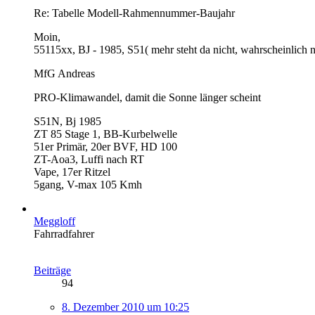
Re: Tabelle Modell-Rahmennummer-Baujahr
Moin,
55115xx, BJ - 1985, S51( mehr steht da nicht, wahrscheinlich 
MfG Andreas
PRO-Klimawandel, damit die Sonne länger scheint
S51N, Bj 1985
ZT 85 Stage 1, BB-Kurbelwelle
51er Primär, 20er BVF, HD 100
ZT-Aoa3, Luffi nach RT
Vape, 17er Ritzel
5gang, V-max 105 Kmh
Meggloff
Fahrradfahrer
Beiträge
94
8. Dezember 2010 um 10:25