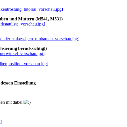
nkentrostung_tutorial_vorschau.jpg]
rauben und Muttern (M541, M531)
kstattliste_vorschau.jpg]
iste_der_zulaessigen_umbauten_vorschau.jpg]
sierung berücksichtig!)
euerwinkel_vorschau.jpg]
lbenposition_vorschau.jpg]
 dessen Einstellung
eden mit dabei
]