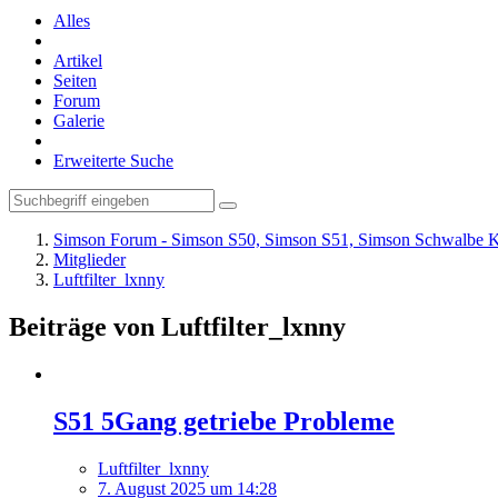
Alles
Artikel
Seiten
Forum
Galerie
Erweiterte Suche
Simson Forum - Simson S50, Simson S51, Simson Schwalbe K
Mitglieder
Luftfilter_lxnny
Beiträge von Luftfilter_lxnny
S51 5Gang getriebe Probleme
Luftfilter_lxnny
7. August 2025 um 14:28