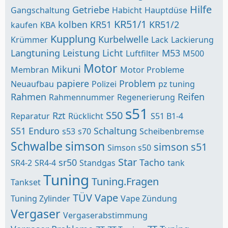
Hilfe
Getriebe
Gangschaltung
Habicht
Hauptdüse
KR51/1
kolben
KR51
KR51/2
kaufen
KBA
Kupplung
Kurbelwelle
Krümmer
Lack
Lackierung
Langtuning
Leistung
Licht
M53
Luftfilter
M500
Motor
Mikuni
Membran
Motor Probleme
papiere
Problem
Neuaufbau
Polizei
pz tuning
Rahmen
Reifen
Rahmennummer
Regenerierung
s51
S50
Rzt
Reparatur
Rücklicht
S51 B1-4
S51 Enduro
Schaltung
s53
s70
Scheibenbremse
Schwalbe
simson
simson s51
Simson s50
Star
sr50
Tacho
SR4-2
SR4-4
Standgas
tank
Tuning
Tuning.Fragen
Tankset
TÜV
Vape
Tuning Zylinder
Vape Zündung
Vergaser
Vergaserabstimmung