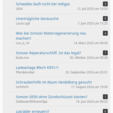
Schwalbe läuft nicht bei Vollgas
3
LR24
12. Juli 2025 um 16:53
Unerträgliche Geräusche
9
Lucas.sgd
7. Juni 2025 um 15:25
Was bei Simson Motorregenerierung neu
4
machen?
Lou_is_16
14. März 2025 um 09:39
Simson Reperaturschliff. Ist das legal?
7
kicke.msr
30. Oktober 2024 um 00:38
Ladeanlage Blech KR51/1
Pferdetreiber
20. September 2024 um 20:31
Schrauberhilfe im Raum Heidelberg gesucht
mrlnhchr
17. August 2024 um 19:30
Simson SR50 ohne Zündschlüssel starten?
1
GeklauteSR50vomOpa
10. Juni 2024 um 09:25
Losräder erneuern?
6