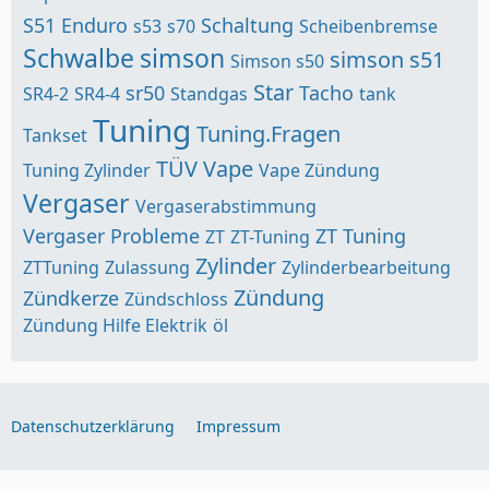
S51 Enduro
Schaltung
s53
s70
Scheibenbremse
Schwalbe
simson
simson s51
Simson s50
Star
sr50
Tacho
SR4-2
SR4-4
Standgas
tank
Tuning
Tuning.Fragen
Tankset
TÜV
Vape
Tuning Zylinder
Vape Zündung
Vergaser
Vergaserabstimmung
Vergaser Probleme
ZT Tuning
ZT
ZT-Tuning
Zylinder
ZTTuning
Zulassung
Zylinderbearbeitung
Zündung
Zündkerze
Zündschloss
Zündung Hilfe Elektrik
öl
Datenschutzerklärung
Impressum