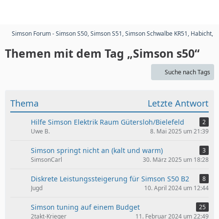
Simson Forum - Simson S50, Simson S51, Simson Schwalbe KR51, Habicht, 
Themen mit dem Tag „Simson s50“
Suche nach Tags
Thema
Letzte Antwort
Hilfe Simson Elektrik Raum Gütersloh/Bielefeld
2
Uwe B.
8. Mai 2025 um 21:39
Simson springt nicht an (kalt und warm)
3
SimsonCarl
30. März 2025 um 18:28
Diskrete Leistungssteigerung für Simson S50 B2
8
Jugd
10. April 2024 um 12:44
Simson tuning auf einem Budget
25
2takt-Krieger
11. Februar 2024 um 22:49