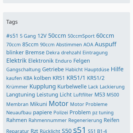
Tags
50ccm
60ccm
#s51
12V
5 Gang
50ccmSport
Auspuff
85ccm
70ccm
90ccm
Abstimmen
AOA
blinker
Bremse
Dekra
drehzahl
Eintragung
Elektrik
Elektronik
Felgen
Enduro
Hilfe
Getriebe
Gangschaltung
Habicht
Hauptdüse
KR51/1
kolben
KR51
KR51/2
kaufen
KBA
Kupplung
Kurbelwelle
Krümmer
Lack
Lackierung
Langtuning
Leistung
Licht
M53
Luftfilter
M500
Motor
Mikuni
Membran
Motor Probleme
papiere
Problem
Neuaufbau
Polizei
pz tuning
Rahmen
Reifen
Rahmennummer
Regenerierung
s51
S50
Rzt
Reparatur
Rücklicht
S51 B1-4