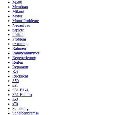
M500
Membran
Mikuni
Motor
Motor Probleme
Neuaufbau
papiere
Polizei
Problem
pz tuning
Rahmen
Rahmennummer
Regenerierung
Reifen
Reparatur
Rzt
Rücklicht
S50
s51
S51 B1-4
S51 Enduro
s53
s70
Schaltung
Scheibenbremse