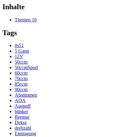
Inhalte
Themen
16
Tags
#s51
5 Gang
12V
50ccm
50ccmSport
60ccm
70ccm
85ccm
90ccm
Abstimmen
AOA
Auspuff
blinker
Bremse
Dekra
drehzahl
Eintragung