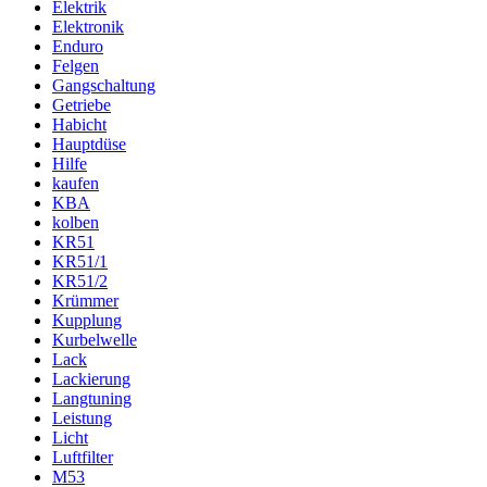
Elektrik
Elektronik
Enduro
Felgen
Gangschaltung
Getriebe
Habicht
Hauptdüse
Hilfe
kaufen
KBA
kolben
KR51
KR51/1
KR51/2
Krümmer
Kupplung
Kurbelwelle
Lack
Lackierung
Langtuning
Leistung
Licht
Luftfilter
M53