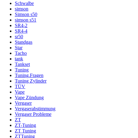
Schwalbe
simson
Simson s50
simson s51
SR4-2
SR4-4
sr50
Standgas
Star
Tacho
tank
Tankset
Tuning
Tuning.Fragen
Tuning Zylinder
TÜV
Vape
Vape Zündung
Vergaser
Vergaserabstimmung
Vergaser Probleme
ZT
ZT-Tuning
ZT Tuning
ZTTuning