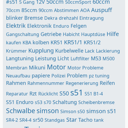
50ccm
60ccm
#s51
12V
5 Gang
50ccmSport
Auspuff
85ccm
70ccm
90ccm
Abstimmen
AOA
blinker
Bremse
Dekra
drehzahl
Eintragung
Elektrik
Elektronik
Felgen
Enduro
Hilfe
Getriebe
Gangschaltung
Habicht
Hauptdüse
KR51/1
kolben
KR51
KR51/2
kaufen
KBA
Kupplung
Kurbelwelle
Krümmer
Lack
Lackierung
Langtuning
Leistung
Licht
M53
Luftfilter
M500
Motor
Mikuni
Membran
Motor Probleme
papiere
Problem
Neuaufbau
Polizei
pz tuning
Rahmen
Reifen
Rahmennummer
Regenerierung
s51
S50
Rzt
Reparatur
Rücklicht
S51 B1-4
S51 Enduro
Schaltung
s53
s70
Scheibenbremse
Schwalbe
simson
simson s51
Simson s50
Star
sr50
Tacho
SR4-2
SR4-4
Standgas
tank