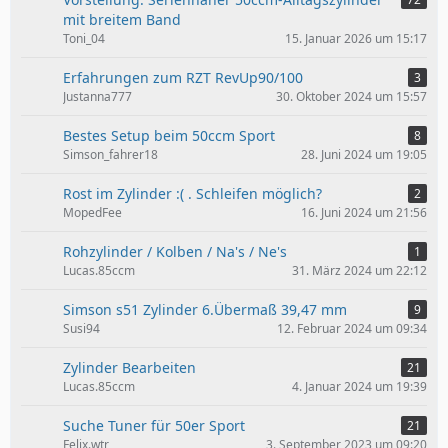
mit breitem Band
Toni_04
15. Januar 2026 um 15:17
Erfahrungen zum RZT RevUp90/100
3
Justanna777
30. Oktober 2024 um 15:57
Bestes Setup beim 50ccm Sport
8
Simson_fahrer18
28. Juni 2024 um 19:05
Rost im Zylinder :( . Schleifen möglich?
2
MopedFee
16. Juni 2024 um 21:56
Rohzylinder / Kolben / Na's / Ne's
1
Lucas.85ccm
31. März 2024 um 22:12
Simson s51 Zylinder 6.Übermaß 39,47 mm
9
Susi94
12. Februar 2024 um 09:34
Zylinder Bearbeiten
21
Lucas.85ccm
4. Januar 2024 um 19:39
Suche Tuner für 50er Sport
21
Felix.wtr
3. September 2023 um 09:20