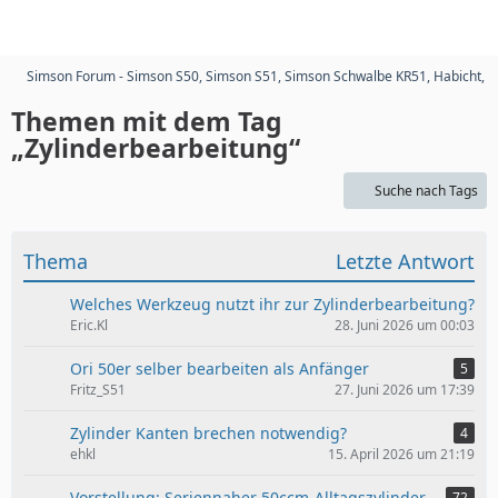
Simson Forum - Simson S50, Simson S51, Simson Schwalbe KR51, Habicht, 
Themen mit dem Tag
„Zylinderbearbeitung“
Suche nach Tags
Thema
Letzte Antwort
Welches Werkzeug nutzt ihr zur Zylinderbearbeitung?
Eric.Kl
28. Juni 2026 um 00:03
Ori 50er selber bearbeiten als Anfänger
5
Fritz_S51
27. Juni 2026 um 17:39
Zylinder Kanten brechen notwendig?
4
ehkl
15. April 2026 um 21:19
Vorstellung: Seriennaher 50ccm-Alltagszylinder
72