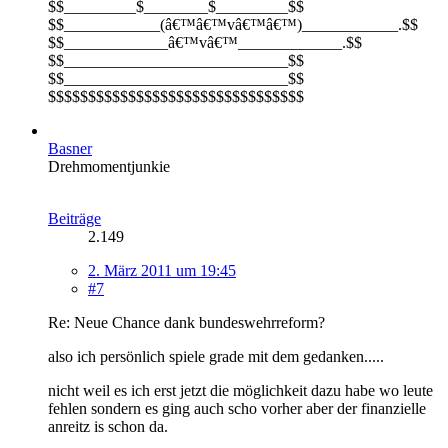
$$_________$________$_________$$
$$____________(â€™â€™vâ€™â€™)____________.$$
$$_____________â€™vâ€™_____________.$$
$$____________________________$$
$$____________________________$$
$$$$$$$$$$$$$$$$$$$$$$$$$$$$$$$$
Basner
Drehmomentjunkie
Beiträge
2.149
2. März 2011 um 19:45
#7
Re: Neue Chance dank bundeswehrreform?
also ich persönlich spiele grade mit dem gedanken.....
nicht weil es ich erst jetzt die möglichkeit dazu habe wo leute
fehlen sondern es ging auch scho vorher aber der finanzielle
anreitz is schon da.