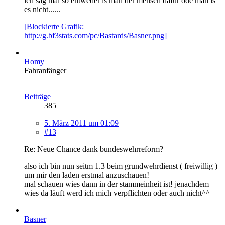
ich sag mal so entweder is man der mensch dafür ode man is
es nicht......
[Blockierte Grafik:
http://g.bf3stats.com/pc/Bastards/Basner.png]
Homy
Fahranfänger
Beiträge
385
5. März 2011 um 01:09
#13
Re: Neue Chance dank bundeswehrreform?
also ich bin nun seitm 1.3 beim grundwehrdienst ( freiwillig )
um mir den laden erstmal anzuschauen!
mal schauen wies dann in der stammeinheit ist! jenachdem
wies da läuft werd ich mich verpflichten oder auch nicht^^
Basner