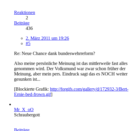
Reaktionen
2
Beiträge
436
2. März 2011 um 19:26
#5
Re: Neue Chance dank bundeswehrreform?
Also meine persönliche Meinung ist das mittlerweile fast alles
genommen wird. Der Volksmund war zwar schon früher der
Meinung, aber mein pers. Eindruck sagt das es NOCH weiter
gesunken ist...
[Blockierte Grafik:
http://forgifs.com/gallery/d/172932-3/Bert-
Ernie-bed-frown.gif
]
Mr_X_oO
Schraubergott
Beiträge