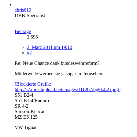
chris619
UBB-Specialist
Beiträge
2.595
2. März 2011 um 19:10
#2
Re: Neue Chance dank bundeswehrreform?
Mittlerweile werben sie ja sogar im fernsehen...
[Blockierte Grafik:
http://s7.directupload.net/images/111207/6gkk4i2x.jpg]
S51 B2-4
S51 B1-4/Enduro
SR 4-2
Simson-Kettcar
MZ ES 125
VW Tiguan