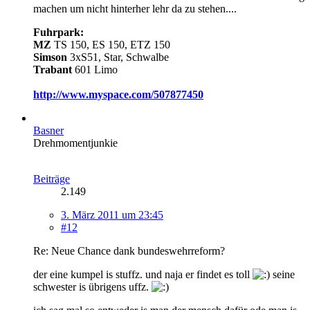
machen um nicht hinterher lehr da zu stehen....
Fuhrpark:
MZ
TS 150, ES 150, ETZ 150
Simson
3xS51, Star, Schwalbe
Trabant
601 Limo
http://www.myspace.com/507877450
Basner
Drehmomentjunkie
Beiträge
2.149
3. März 2011 um 23:45
#12
Re: Neue Chance dank bundeswehrreform?
der eine kumpel is stuffz. und naja er findet es toll
seine
schwester is übrigens uffz.