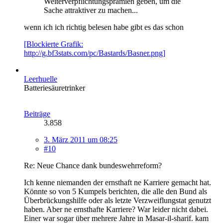
Weiterverpflichtungsprämien geben, um die
Sache attraktiver zu machen...
wenn ich ich richtig belesen habe gibt es das schon
[Blockierte Grafik:
http://g.bf3stats.com/pc/Bastards/Basner.png]
Leerhuelle
Batteriesäuretrinker
Beiträge
3.858
3. März 2011 um 08:25
#10
Re: Neue Chance dank bundeswehrreform?
Ich kenne niemanden der ernsthaft ne Karriere gemacht hat.
Könnte so von 5 Kumpels berichten, die alle den Bund als
Überbrückungshilfe oder als letzte Verzweiflungstat genutzt
haben. Aber ne ernsthafte Karriere? War leider nicht dabei.
Einer war sogar über mehrere Jahre in Masar-il-sharif. kam