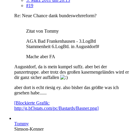
5. März 2011 um 20:13
#19
Re: Neue Chance dank bundeswehrreform?
Zitat von Tommy
AGA Bad Frankenhausen - 3.LogBtl
Stammenheit 6.LogBtl. in Augustdorf#
Mache aber FA
Augustdorf, da is mein kumpel suffz. aber bei der
panzertruppe. aber trotz des großen kasernengeländes wird er
dir ganz sicher auffallen
aber dort is echt riesig ey. also bisher das größte was ich
gesehen habe......
[Blockierte Grafik:
http://g.bf3stats.com/pc/Bastards/Basner.png]
Tommy
Simson-Kenner