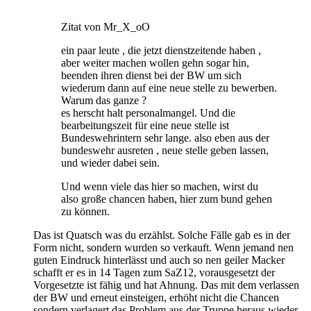
Zitat von Mr_X_oO
ein paar leute , die jetzt dienstzeitende haben ,
aber weiter machen wollen gehn sogar hin,
beenden ihren dienst bei der BW um sich
wiederum dann auf eine neue stelle zu bewerben.
Warum das ganze ?
es herscht halt personalmangel. Und die
bearbeitungszeit für eine neue stelle ist
Bundeswehrintern sehr lange. also eben aus der
bundeswehr ausreten , neue stelle geben lassen,
und wieder dabei sein.
Und wenn viele das hier so machen, wirst du
also große chancen haben, hier zum bund gehen
zu können.
Das ist Quatsch was du erzählst. Solche Fälle gab es in der
Form nicht, sondern wurden so verkauft. Wenn jemand nen
guten Eindruck hinterlässt und auch so nen geiler Macker
schafft er es in 14 Tagen zum SaZ12, vorausgesetzt der
Vorgesetzte ist fähig und hat Ahnung. Das mit dem verlassen
der BW und erneut einsteigen, erhöht nicht die Chancen
sondern verlagert das Problem aus der Truppe heraus wieder