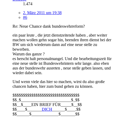
1.474
2. März 2011 um 19:38
#6
Re: Neue Chance dank bundeswehrreform?
ein paar leute , die jetzt dienstzeitende haben , aber weiter
machen wollen gehn sogar hin, beenden ihren dienst bei der
BW um sich wiederum dann auf eine neue stelle zu
bewerben.
Warum das ganze ?
es herscht halt personalmangel. Und die bearbeitungszeit für
eine neue stelle ist Bundeswehrintern sehr lange. also eben
aus der bundeswehr ausreten , neue stelle geben lassen, und
wieder dabei sein.
Und wenn viele das hier so machen, wirst du also große
chancen haben, hier zum bund gehen zu können.
$$$$$$$$$$$$$$$$$$$$$$$$$$$$$$$$
$$_$________________________$_$$
$$__$____EIN BRIEF FÜR_____$__$$
$$____$_______
DICH
______$____.$$
$$______$_____________$_______$$