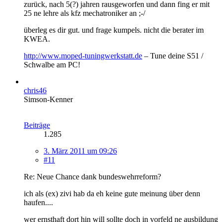
zurück, nach 5(?) jahren rausgeworfen und dann fing er mit
25 ne lehre als kfz mechatroniker an ;-/
überleg es dir gut. und frage kumpels. nicht die berater im
KWEA.
http://www.moped-tuningwerkstatt.de
– Tune deine S51 /
Schwalbe am PC!
chris46
Simson-Kenner
Beiträge
1.285
3. März 2011 um 09:26
#11
Re: Neue Chance dank bundeswehrreform?
ich als (ex) zivi hab da eh keine gute meinung über denn
haufen....
wer ernsthaft dort hin will sollte doch in vorfeld ne ausbildung