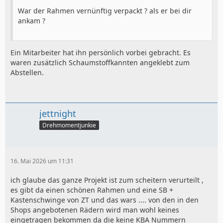
wäre an sich "frei" und noch nicht weiter verplant.
War der Rahmen vernünftig verpackt ? als er bei dir
#3 Eine KR51/1 mit KBA-Papieren und orig. Typenschild.
ankam ?
Allerdings wurde der Rahmen vor langer Zeit komplett
gecleant und später wieder mit angeschweißten 3mm
Stahlstreifen "nutzbar" gemacht.
Ein Mitarbeiter hat ihn persönlich vorbei gebracht. Es
Wäre optimal wenn man diesen nehmen könnte. Das
waren zusätzlich Schaumstoffkannten angeklebt zum
fände ich am charmantesten weil ich zu diesem
Abstellen.
Rahmen/Fahrzeug eh schon eine sehr lange Bindung
habe.
jettnight
Drehmomentjunkie
16. Mai 2026 um 11:31
ich glaube das ganze Projekt ist zum scheitern verurteilt ,
es gibt da einen schönen Rahmen und eine SB +
Kastenschwinge von ZT und das wars .... von den in den
Shops angebotenen Rädern wird man wohl keines
eingetragen bekommen da die keine KBA Nummern