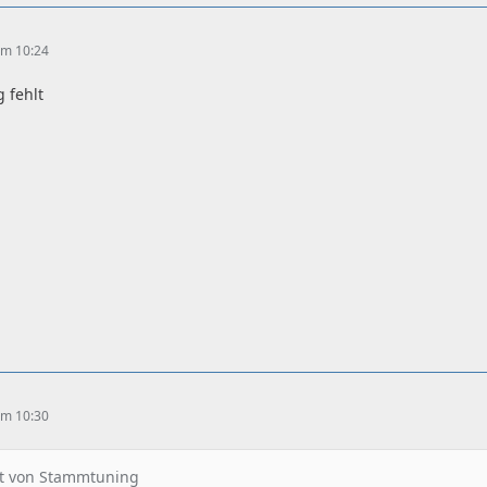
 um 10:24
 fehlt
 um 10:30
at von Stammtuning