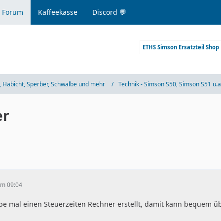
 Forum
Kaffeekasse
Discord 💬
ETHS Simson Ersatzteil Shop
 Habicht, Sperber, Schwalbe und mehr
Technik - Simson S50, Simson S51 u.a
er
 um 09:04
be mal einen Steuerzeiten Rechner erstellt, damit kann bequem ü