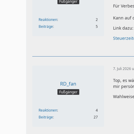
Fußgänger
Für Verbe
Kann auf 
Reaktionen
2
Beiträge
5
Link dazu:
Steuerzei
7. Juli 2026
Top, es w
RD_fan
mir persön
Fußgänger
Wahlweise
Reaktionen
4
Beiträge
27