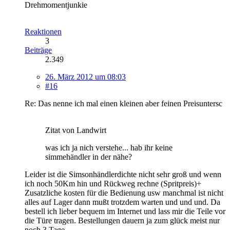
Drehmomentjunkie
Reaktionen
3
Beiträge
2.349
26. März 2012 um 08:03
#16
Re: Das nenne ich mal einen kleinen aber feinen Preisuntersc
Zitat von Landwirt
was ich ja nich verstehe... hab ihr keine
simmehändler in der nähe?
Leider ist die Simsonhändlerdichte nicht sehr groß und wenn
ich noch 50Km hin und Rückweg rechne (Spritpreis)+
Zusatzliche kosten für die Bedienung usw manchmal ist nicht
alles auf Lager dann mußt trotzdem warten und und und. Da
bestell ich lieber bequem im Internet und lass mir die Teile vor
die Türe tragen. Bestellungen dauern ja zum glück meist nur
noch 3 Tage.