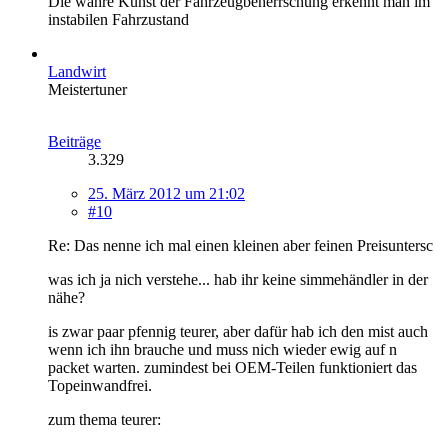
Die wahre Kunst der Fahrzeugbeherrschung erkennt man im
instabilen Fahrzustand
Landwirt
Meistertuner
Beiträge
3.329
25. März 2012 um 21:02
#10
Re: Das nenne ich mal einen kleinen aber feinen Preisuntersc
was ich ja nich verstehe... hab ihr keine simmehändler in der
nähe?
is zwar paar pfennig teurer, aber dafür hab ich den mist auch
wenn ich ihn brauche und muss nich wieder ewig auf n
packet warten. zumindest bei OEM-Teilen funktioniert das
Topeinwandfrei.
zum thema teurer: