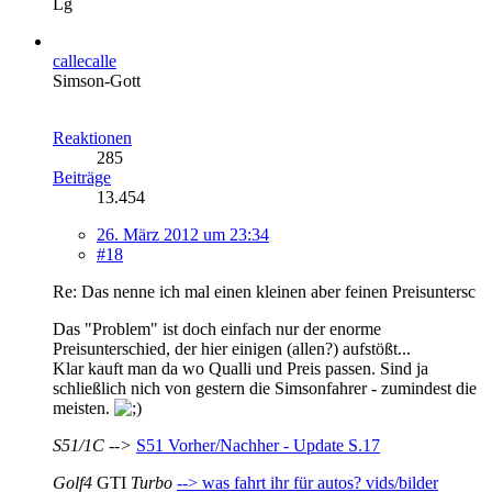
Lg
callecalle
Simson-Gott
Reaktionen
285
Beiträge
13.454
26. März 2012 um 23:34
#18
Re: Das nenne ich mal einen kleinen aber feinen Preisuntersc
Das "Problem" ist doch einfach nur der enorme
Preisunterschied, der hier einigen (allen?) aufstößt...
Klar kauft man da wo Qualli und Preis passen. Sind ja
schließlich nich von gestern die Simsonfahrer - zumindest die
meisten.
S51/1C -->
S51 Vorher/Nachher - Update S.17
Golf4
GTI
Turbo
--> was fahrt ihr für autos? vids/bilder