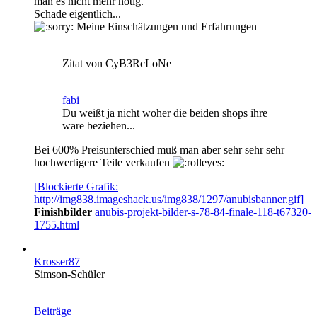
man es nicht mehr nötig.
Schade eigentlich...
Meine Einschätzungen und Erfahrungen
Zitat von CyB3RcLoNe
fabi
Du weißt ja nicht woher die beiden shops ihre
ware beziehen...
Bei 600% Preisunterschied muß man aber sehr sehr sehr
hochwertigere Teile verkaufen
[Blockierte Grafik:
http://img838.imageshack.us/img838/1297/anubisbanner.gif]
Finishbilder
anubis-projekt-bilder-s-78-84-finale-118-t67320-
1755.html
Krosser87
Simson-Schüler
Beiträge