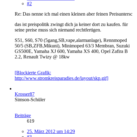
#2
Re: Das nenne ich mal einen kleinen aber feinen Preisuntersc
das ist preispolitik zwingt dich ja keiner dort zu kaufen. für
seine preise muss sich niemand rechtfertigen.
S51, S60, S70 (5gang,SB,vape,alarmanlage), Rennmoped
50/5 (SB,ZFB,Mikuni), Minimoped 63/3 Membran, Suzuki
GS500E, Yamaha XJ 600, Yamaha XS 400, Opel Zafira B
2.2, Renault Twizy @ 18kw
[Blockierte Grafik:
http://www.stromkreisparadies.de/layout/skp.gif]
Krosser87
Simson-Schüler
Beiträge
619
25. März 2012 um 14:29
#3