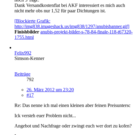
Dank Versandkostenflat bei AKF interessiert es mich auch
nicht mehr obs nur 1,52 für paar Dichtungen ist.
[Blockierte Grafik:
http://img838.imageshack.us/img838/1297/anubisbanner.gif]
Finishbilder
anubis-projekt-bilder-s-78-84-finale-118-t67320-
1755.html
Felix992
Simson-Kenner
Beiträge
792
26. März 2012 um 23:20
#17
Re: Das nenne ich mal einen kleinen aber feinen Preisuntersc
Ick versteh euer Problem nicht...
Angebot und Nachfrage oder zwingt euch wer dort zu kofen?