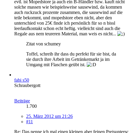
evtl. ist Mopedstore ja auch ein B-Händler bzw. kauft nicht
solche massen wie beispielsweise sausewind, da kommen
auch ruckzuck prozente zusammen, die sausewind auf die
teile bekommt, und mopedstore eben nicht, aber den
unterschied von 25€ finde ich persönlich für so n bissl
leerlaufkontakt schon echt heftig. vielleicht sind auch die
Regale aus nem teureren Material, man weis es nicht...
Zitat von schumey
Toffel, schreib ihr dass du perfekt für sie bist, da
sie durch ihre Arbeit im Getränkemarkt ja im
Umgang mit Flaschen geübt ist.
fabi s50
Schraubergott
Beiträge
1.700
25. März 2012 um 21:26
#11
Re: Das nenne ich mal einen kleinen aber feinen Preisuntersc