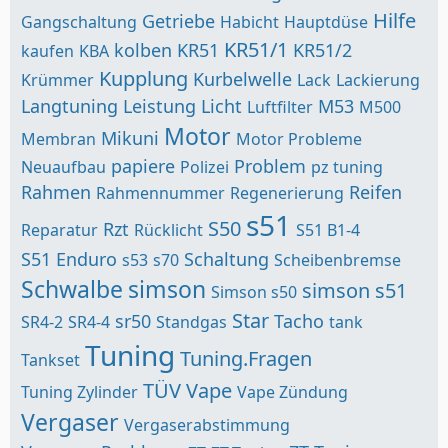
Hilfe
Getriebe
Gangschaltung
Habicht
Hauptdüse
KR51/1
kolben
KR51
KR51/2
kaufen
KBA
Kupplung
Kurbelwelle
Krümmer
Lack
Lackierung
Langtuning
Leistung
Licht
M53
Luftfilter
M500
Motor
Mikuni
Membran
Motor Probleme
papiere
Problem
Neuaufbau
Polizei
pz tuning
Rahmen
Reifen
Rahmennummer
Regenerierung
s51
S50
Rzt
Reparatur
Rücklicht
S51 B1-4
S51 Enduro
Schaltung
s53
s70
Scheibenbremse
Schwalbe
simson
simson s51
Simson s50
Star
sr50
Tacho
SR4-2
SR4-4
Standgas
tank
Tuning
Tuning.Fragen
Tankset
TÜV
Vape
Tuning Zylinder
Vape Zündung
Vergaser
Vergaserabstimmung