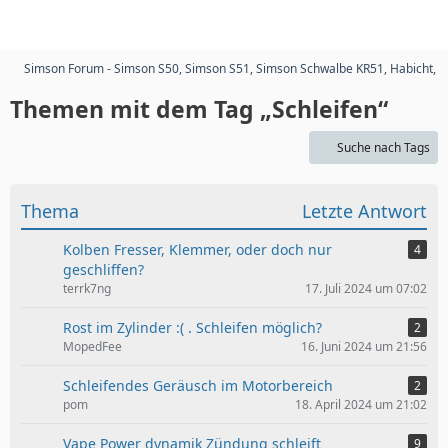
Simson Forum - Simson S50, Simson S51, Simson Schwalbe KR51, Habicht, 
Themen mit dem Tag „Schleifen“
Suche nach Tags
Thema
Letzte Antwort
Kolben Fresser, Klemmer, oder doch nur
4
geschliffen?
terrk7ng
17. Juli 2024 um 07:02
Rost im Zylinder :( . Schleifen möglich?
2
MopedFee
16. Juni 2024 um 21:56
Schleifendes Geräusch im Motorbereich
2
pom
18. April 2024 um 21:02
Vape Power dynamik Zündung schleift
9