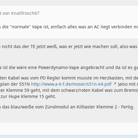
at von Knallfrosch67
die "normale" Vape ist, einfach alles was an AC liegt verbinden m
 nicht das der TE jetzt weiß, was er jetzt wie machen soll, also wa
 N ist die wäre eine Powerdynamo-Vape angebracht und da ist es g
oten Kabel was vom PD Regler kommt musste im Herzkasten, mit de
tplan der S51N
http://www.a-k-f.de/moser/s51n-e4.pdf
)also mit
lter Klemme 59 geht, mit dem schwarz/roten Kabel was zum Brems
 zur Hupe Klemme 15 geht.
 das blau/weiße vom Zündmodul an Killtaster Klemme 2 - Fertig.