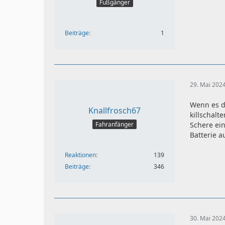
Fußgänger
Beiträge
1
29. Mai 202
Wenn es di
Knallfrosch67
killschal
Fahranfänger
Schere ei
Batterie 
Reaktionen
139
Beiträge
346
30. Mai 202