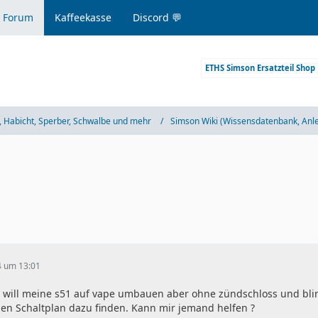
 Forum
Kaffeekasse
Discord 💬
ETHS Simson Ersatzteil Shop
 Habicht, Sperber, Schwalbe und mehr
Simson Wiki (Wissensdatenbank, Anl
4 um 13:01
 will meine s51 auf vape umbauen aber ohne zündschloss und blink
nen Schaltplan dazu finden. Kann mir jemand helfen ?