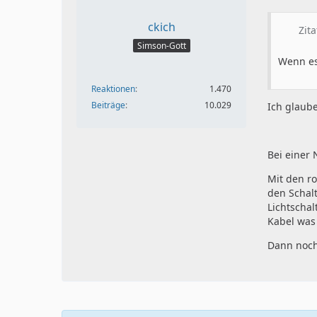
ckich
Zit
Simson-Gott
Wenn es 
Reaktionen
1.470
Beiträge
10.029
Ich glaube
Bei einer
Mit den r
den Schal
Lichtscha
Kabel was
Dann noch