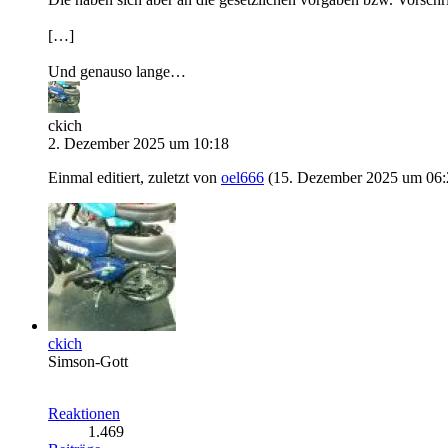
[…]
Und genauso lange…
ckich
2. Dezember 2025 um 10:18
Einmal editiert, zuletzt von
oel666
(
15. Dezember 2025 um 06:
ckich
Simson-Gott
Reaktionen
1.469