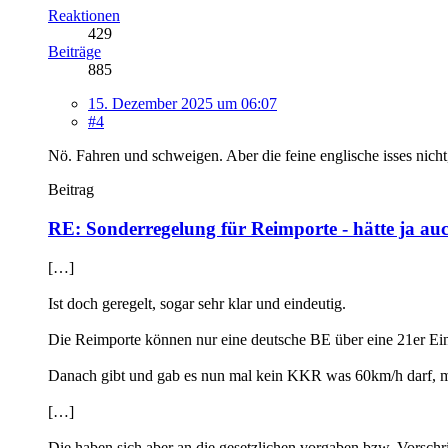
Reaktionen
429
Beiträge
885
15. Dezember 2025 um 06:07
#4
Nö. Fahren und schweigen. Aber die feine englische isses nich
Beitrag
RE: Sonderregelung für Reimporte - hätte ja a
[…]
Ist doch geregelt, sogar sehr klar und eindeutig.
Die Reimporte können nur eine deutsche BE über eine 21er E
Danach gibt und gab es nun mal kein KKR was 60km/h darf, m
[…]
Die haben sich aber an die gesetzlichen vorgaben bzw. Vorsch