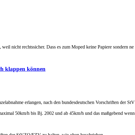
t, weil nicht rechtssicher. Dass es zum Moped keine Papiere sondern ne
uch klappen können
inzelabnahme erlangen, nach den bundesdeutschen Vorschriften der S
aximal 50km/h bis Bj. 2002 und ab 45km/h und das maßgebend wenn ma
riften der StVZO/FZV zu halten, wie oben beschrieben.