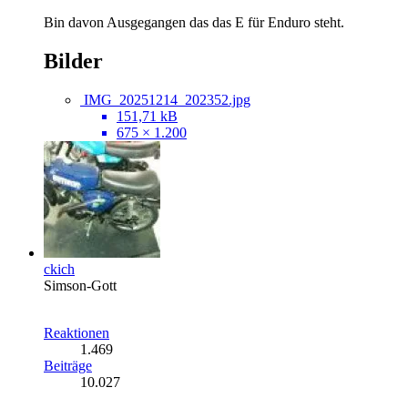
Bin davon Ausgegangen das das E für Enduro steht.
Bilder
IMG_20251214_202352.jpg
151,71 kB
675 × 1.200
ckich
Simson-Gott
Reaktionen
1.469
Beiträge
10.027