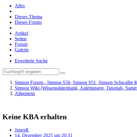
Alles
Dieses Thema
Dieses Forum
Artikel
Seiten
Forum
Galerie
Erweiterte Suche
Simson Forum - Simson S50, Simson S51, Simson Schwalbe K
Simson Wiki (Wissensdatenbank, Anleitungen, Tutorials, Sa
Allgemein
Keine KBA erhalten
JonesR
14. Dezember 2025 um 20:31