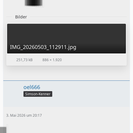
Bilder
IMG_20260503_112911.jpg
251,73 kB
886 × 1.920
oel666
Simson-Kenner
3. Mai 2026 um 20:17