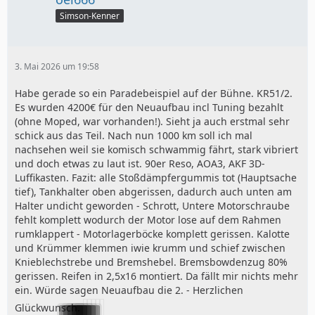
Simson-Kenner
3. Mai 2026 um 19:58
Habe gerade so ein Paradebeispiel auf der Bühne. KR51/2.
Es wurden 4200€ für den Neuaufbau incl Tuning bezahlt
(ohne Moped, war vorhanden!). Sieht ja auch erstmal sehr
schick aus das Teil. Nach nun 1000 km soll ich mal
nachsehen weil sie komisch schwammig fährt, stark vibriert
und doch etwas zu laut ist. 90er Reso, AOA3, AKF 3D-
Luffikasten. Fazit: alle Stoßdämpfergummis tot (Hauptsache
tief), Tankhalter oben abgerissen, dadurch auch unten am
Halter undicht geworden - Schrott, Untere Motorschraube
fehlt komplett wodurch der Motor lose auf dem Rahmen
rumklappert - Motorlagerböcke komplett gerissen. Kalotte
und Krümmer klemmen iwie krumm und schief zwischen
Knieblechstrebe und Bremshebel. Bremsbowdenzug 80%
gerissen. Reifen in 2,5x16 montiert. Da fällt mir nichts mehr
ein. Würde sagen Neuaufbau die 2. - Herzlichen
Glückwunsch.