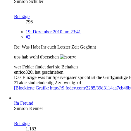
Simson-Schüler
Beiträge
796
19. Dezember 2010 um 23:41
#3
Re: Was Habt Ihr euch Letzter Zeit Gegönnt
ups hab wohl übersehen
wer Fehler findet darf sie Behalten
enrico320i hat geschrieben
Das Einzige was für Sparvergaser spricht ist die Griffgünstig
2Takte sind eindeutig 2 zu wenig xd
[Blockierte Grafik: http://r9.fodey.com/2285/39d3114aa7cb46
Ifa Freund
Simson-Kenner
Beiträge
1.183