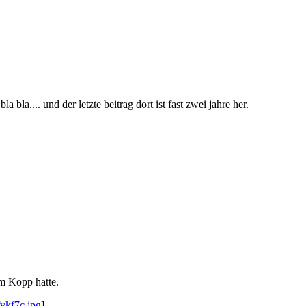
 bla.... und der letzte beitrag dort ist fast zwei jahre her.
im Kopp hatte.
fvkf7c.jpg
]