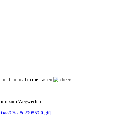
 dann haut mal in die Tasten
e form zum Wegwerfen
b0aa89f5ea8c299859.0.gif]