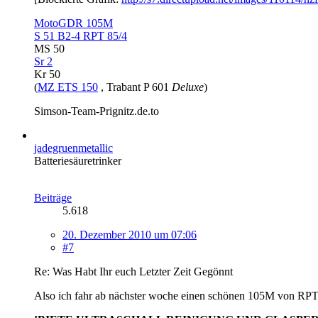
MotoGDR 105M
S 51 B2-4 RPT 85/4
MS 50
Sr 2
Kr 50
(
MZ ETS 150
, Trabant P 601
Deluxe
)
Simson-Team-Prignitz.de.to
jadegruenmetallic
Batteriesäuretrinker
Beiträge
5.618
20. Dezember 2010 um 07:06
#7
Re: Was Habt Ihr euch Letzter Zeit Gegönnt
Also ich fahr ab nächster woche einen schönen 105M von RPT.wa