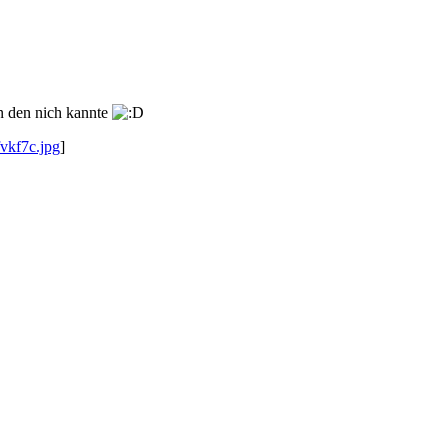
n den nich kannte
fvkf7c.jpg
]