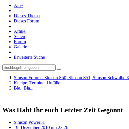
Alles
Dieses Thema
Dieses Forum
Artikel
Seiten
Forum
Galerie
Erweiterte Suche
Simson Forum - Simson S50, Simson S51, Simson Schwalbe K
Kneipe, Termine, Unfälle
Bla.. Bla...
Was Habt Ihr euch Letzter Zeit Gegönnt
Simson Power51
19. Dezember 2010 um 23:26