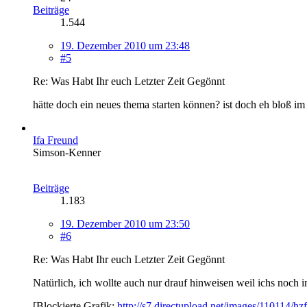
Beiträge
1.544
19. Dezember 2010 um 23:48
#5
Re: Was Habt Ihr euch Letzter Zeit Gegönnt
hätte doch ein neues thema starten können? ist doch eh bloß im bla
Ifa Freund
Simson-Kenner
Beiträge
1.183
19. Dezember 2010 um 23:50
#6
Re: Was Habt Ihr euch Letzter Zeit Gegönnt
Natürlich, ich wollte auch nur drauf hinweisen weil ichs noch 
[Blockierte Grafik:
http://s7.directupload.net/images/110114/hz