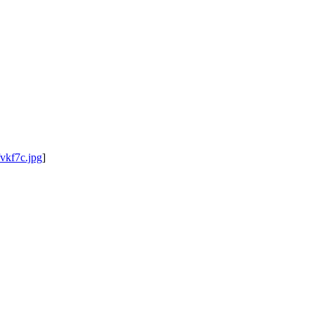
fvkf7c.jpg
]