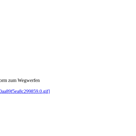
e form zum Wegwerfen
b0aa89f5ea8c299859.0.gif]