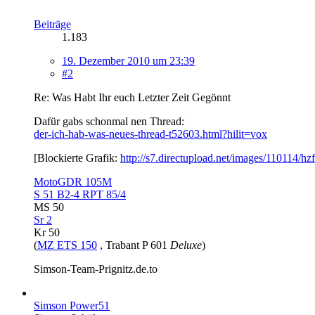
Beiträge
1.183
19. Dezember 2010 um 23:39
#2
Re: Was Habt Ihr euch Letzter Zeit Gegönnt
Dafür gabs schonmal nen Thread:
der-ich-hab-was-neues-thread-t52603.html?hilit=vox
[Blockierte Grafik:
http://s7.directupload.net/images/110114/hz
MotoGDR 105M
S 51 B2-4 RPT 85/4
MS 50
Sr 2
Kr 50
(
MZ ETS 150
, Trabant P 601
Deluxe
)
Simson-Team-Prignitz.de.to
Simson Power51