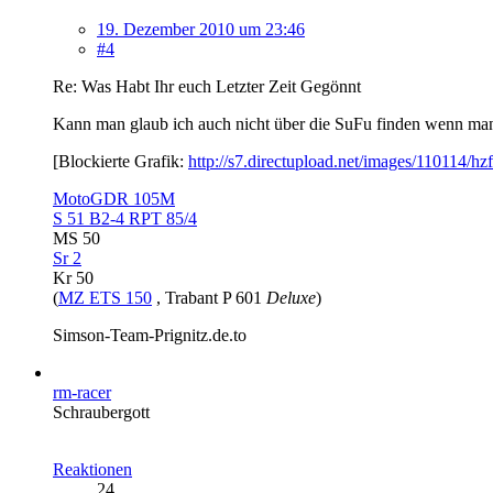
19. Dezember 2010 um 23:46
#4
Re: Was Habt Ihr euch Letzter Zeit Gegönnt
Kann man glaub ich auch nicht über die SuFu finden wenn ma
[Blockierte Grafik:
http://s7.directupload.net/images/110114/hz
MotoGDR 105M
S 51 B2-4 RPT 85/4
MS 50
Sr 2
Kr 50
(
MZ ETS 150
, Trabant P 601
Deluxe
)
Simson-Team-Prignitz.de.to
rm-racer
Schraubergott
Reaktionen
24