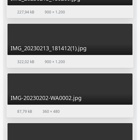
227,94 kB
900 × 1.200
IMG_20230213_181412(1).jpg
322,02 kB
900 × 1.200
IMG-20230202-WA0002.jpg
87,79 kB
360 × 480