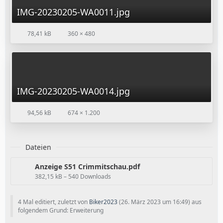
IMG-20230205-WA0011.jpg
78,41 kB
360 × 480
IMG-20230205-WA0014.jpg
94,56 kB
674 × 1.200
Dateien
Anzeige S51 Crimmitschau.pdf
382,15 kB – 540 Downloads
4 Mal editiert, zuletzt von
Biker2023
(
26. März 2023 um 16:49
) aus
folgendem Grund: Erweiterung