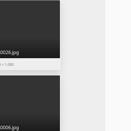
0026.jpg
 × 1.080
0006.jpg