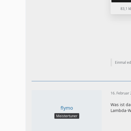
83,1 k
Einmal edi
16. Februar
Was ist da
flymo
Lambda-W
Meistertuner