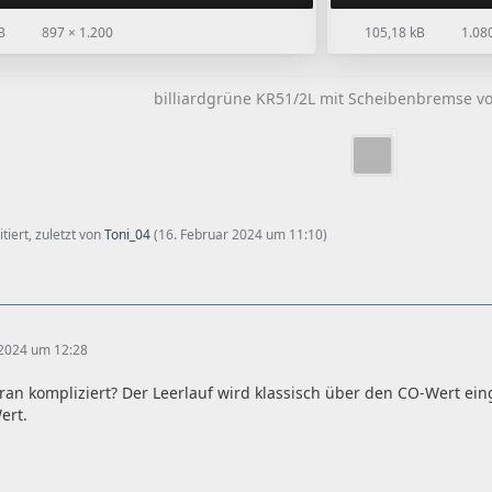
B
897 × 1.200
105,18 kB
1.080
billiardgrüne KR51/2L mit Scheibenbremse vo
tiert, zuletzt von
Toni_04
(
16. Februar 2024 um 11:10
)
 2024 um 12:28
ran kompliziert? Der Leerlauf wird klassisch über den CO-Wert eing
ert.