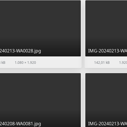
240213-WA0028.jpg
IMG-20240213-WA
 kB
1.080 × 1.920
142,01 kB
1.920
240208-WA0081.jpg
IMG-20240213-WA