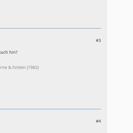
#3
auch hin?
rne & hinten (1982)
#4