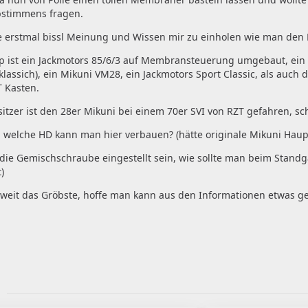
bstimmens fragen.
te erstmal bissl Meinung und Wissen mir zu einholen wie man de
p ist ein Jackmotors 85/6/3 auf Membransteuerung umgebaut, ein P
klassich), ein Mikuni VM28, ein Jackmotors Sport Classic, als au
T Kasten.
itzer ist den 28er Mikuni bei einem 70er SVI von RZT gefahren, sch
 welche HD kann man hier verbauen? (hätte originale Mikuni Haupt
 die Gemischschraube eingestellt sein, wie sollte man beim Standg
)
oweit das Gröbste, hoffe man kann aus den Informationen etwas g
r