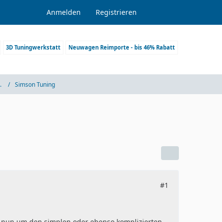
Anmelden
Registrieren
3D Tuningwerkstatt
Neuwagen Reimporte - bis 46% Rabatt
.
Simson Tuning
#1
te nun um den simplen oder ebenso komplizierten