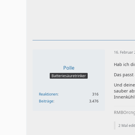
16. Februar
Hab ich d
Polle
Das passt 
Batteriesäuretrinker
Und deine
sauber ab
Reaktionen
316
Innenkühl
Beiträge
3.476
RMBOrcn
2 Mal edit