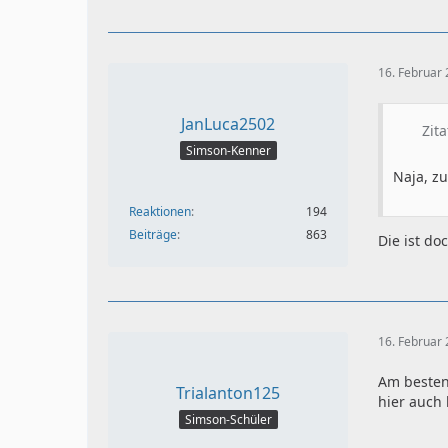
16. Februar
JanLuca2502
Zit
Simson-Kenner
Naja, zu
Reaktionen
194
Beiträge
863
Die ist do
16. Februar
Am besten 
Trialanton125
hier auch 
Simson-Schüler