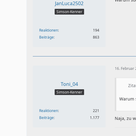
JanLuca2502
Simson-Kenner
Reaktionen
194
Beiträge
863
16. Februar
Toni_04
Zit
Simson-Kenner
Warum s
Reaktionen
221
Beiträge
1.177
Naja, zu w