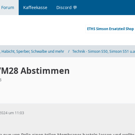
 Forum
Kaffeekasse
Discord 💬
ETHS Simson Ersatzteil Shop
 Habicht, Sperber, Schwalbe und mehr
Technik - Simson S50, Simson S51 u.a
 VM28 Abstimmen
3
 2024 um 11:03
ja nun von Polle einen tollen Membraner basteln lassen und woll