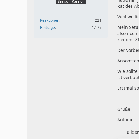
Simson-Kenner
Rat des A
Weil woll
Reaktionen
221
Mein Setu
Beiträge
1.177
also noch 
kleinem Z
Der Vorbes
Ansonsten
Wie sollte
ist verbaut
Erstmal s
Grüße
Antonio
Bilde